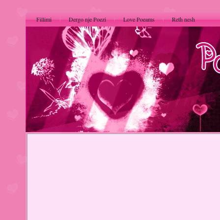
Fillimi
Dergo nje Poezi
Love Poeams
Reth nesh