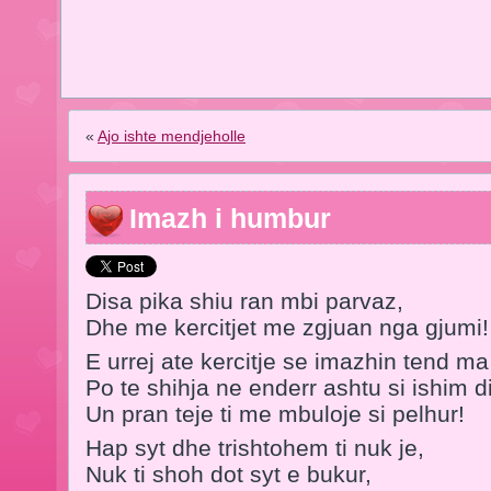
«
Ajo ishte mendjeholle
Imazh i humbur
Disa pika shiu ran mbi parvaz,
Dhe me kercitjet me zgjuan nga gjumi!
E urrej ate kercitje se imazhin tend m
Po te shihja ne enderr ashtu si ishim di
Un pran teje ti me mbuloje si pelhur!
Hap syt dhe trishtohem ti nuk je,
Nuk ti shoh dot syt e bukur,