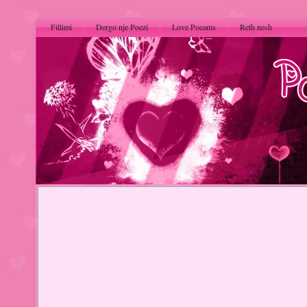
Fillimi
Dergo nje Poezi
Love Poeams
Reth nesh