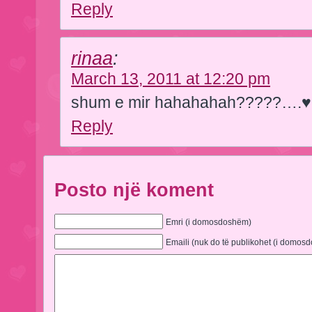
Reply
rinaa
:
March 13, 2011 at 12:20 pm
shum e mir hahahahah?????….
Reply
Posto një koment
Emri (i domosdoshëm)
Emaili (nuk do të publikohet (i domos