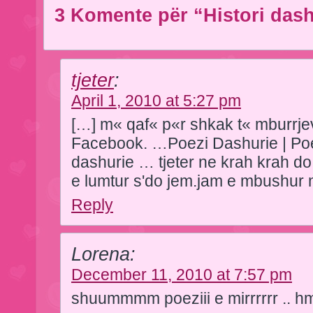
3 Komente për “Histori dash
tjeter
:
April 1, 2010 at 5:27 pm
[…] m« qaf« p«r shkak t« mburrje
Facebook. …Poezi Dashurie | Poe
dashurie … tjeter ne krah krah d
e lumtur s'do jem.jam e mbushur
Reply
Lorena:
December 11, 2010 at 7:57 pm
shuummmm poeziii e mirrrrrr ..