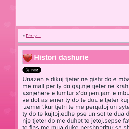
«
Për ty…
Histori dashurie
Unazen e dikuj tjeter ne gisht do e mb
me mall per ty do qaj.nje tjeter ne kra
asnjehere e lumtur s’do jem.jam e mb
ve dot as emer ty do te dua e tjeter kujt
‘zemer’.kur tjetri te me perqafoj un sy
ty do te kujtoj.edhe pse un sot te dua 
nje tjeter do me duhet te jetoj.sepse fa
te flas me mua duke pershperitur sa 