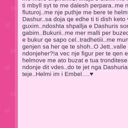
ti mbyll syt te me dalesh perpara..me 
fluturoj..me nje puthje me bere te hel
Dashur..sa doja qe edhe ti ti dish keto
guxim..ndoshta shpallja e Dashuris son
gabim..Bukurii..me mer malli per buzeq
e bukur qe sapo cel..tradhetiii..me mu
genjen sa her qe te shoh..O Jett..valle 
ndonjeher?!a vec nje figur per te qen
helmove me ato buzat e tua tronditese
ndonje dit vdes..do te jet nga Dashuri
teje..Helmi im i Embel….♥