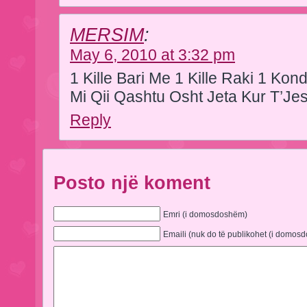
MERSIM
:
May 6, 2010 at 3:32 pm
1 Kille Bari Me 1 Kille Raki 1 K
Mi Qii Qashtu Osht Jeta Kur T’Je
Reply
Posto një koment
Emri (i domosdoshëm)
Emaili (nuk do të publikohet (i domos