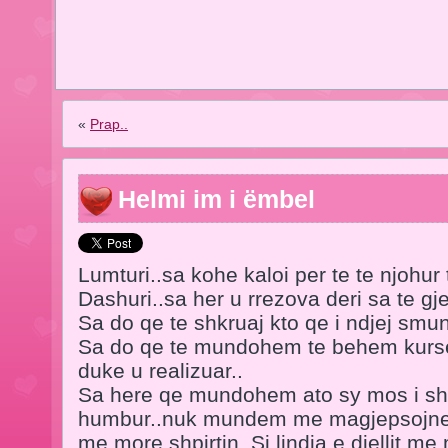
«
Prap..
Helmi im i ëmbel
Lumturi..sa kohe kaloi per te te njohur 
Dashuri..sa her u rrezova deri sa te gjet
Sa do qe te shkruaj kto qe i ndjej smu
Sa do qe te mundohem te behem kurse
duke u realizuar..
Sa here qe mundohem ato sy mos i shik
humbur..nuk mundem me magjepsojne..E
me more shpirtin..Si lindja e diellit me