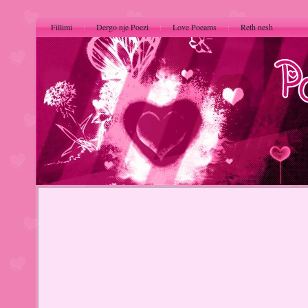
Fillimi
Dergo nje Poezi
Love Poeams
Reth nesh