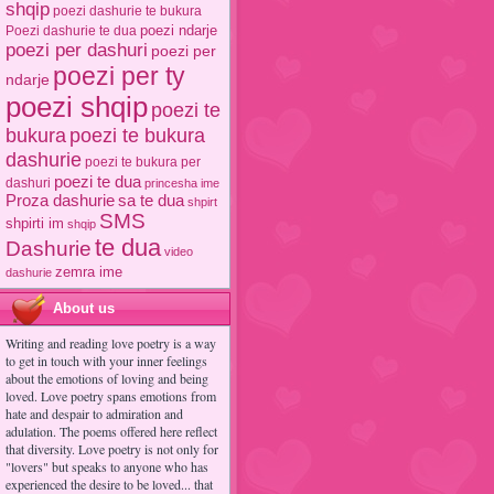
shqip
poezi dashurie te bukura
poezi ndarje
Poezi dashurie te dua
poezi per dashuri
poezi per
poezi per ty
ndarje
poezi shqip
poezi te
poezi te bukura
bukura
dashurie
poezi te bukura per
poezi te dua
dashuri
princesha ime
Proza dashurie
sa te dua
shpirt
SMS
shpirti im
shqip
te dua
Dashurie
video
zemra ime
dashurie
About us
Writing and reading love poetry is a way
to get in touch with your inner feelings
about the emotions of loving and being
loved. Love poetry spans emotions from
hate and despair to admiration and
adulation. The poems offered here reflect
that diversity. Love poetry is not only for
"lovers" but speaks to anyone who has
experienced the desire to be loved... that