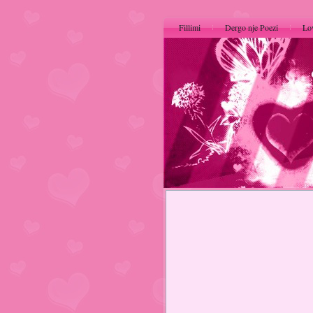
Fillimi
Dergo nje Poezi
Lo