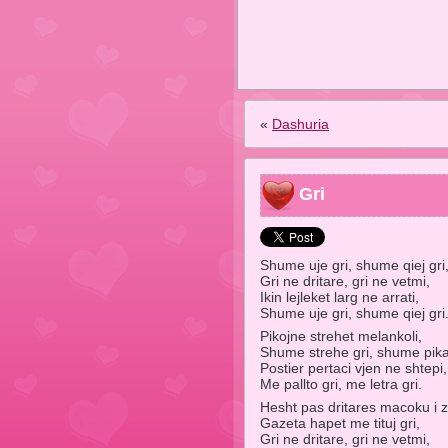
«
Dashuria
Gri
Shume uje gri, shume qiej gri
Gri ne dritare, gri ne vetmi,
Ikin lejleket larg ne arrati,
Shume uje gri, shume qiej gri
Pikojne strehet melankoli,
Shume strehe gri, shume pika
Postier pertaci vjen ne shtepi,
Me pallto gri, me letra gri.
Hesht pas dritares macoku i z
Gazeta hapet me tituj gri,
Gri ne dritare, gri ne vetmi,