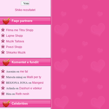
Shiko rezultatet
Faqe partnere
Filma me Titra Shqip
Lajme Shqip
Muzik Tallava
Poezi Shqip
Shkarko Muzik
Komentet e fundit
Anonim
on
me fal
Marsela minaj
on
Malli per ty
BESJONA JONA
on
Mangesi
Arlinda
on
Dashuri e vdekur
Hira
on
Reth nesh
Celebrities