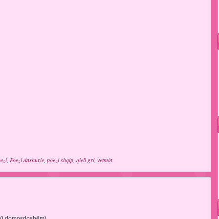
ezi
,
Poezi dashurie
,
poezi shqip
,
qiell gri
,
vetmia
 (i domosdoshëm)