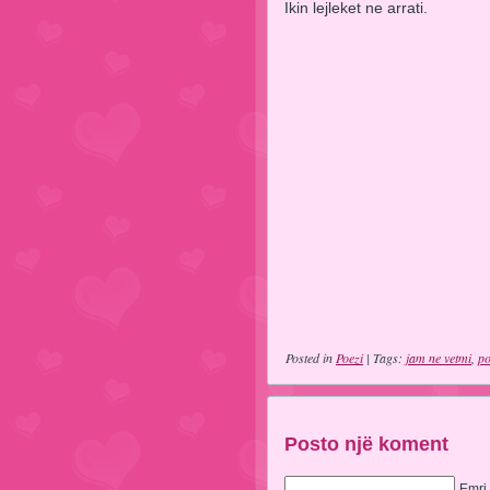
Ikin lejleket ne arrati.
Posted in
Poezi
| Tags:
jam ne vetmi
,
po
Posto një koment
Emri