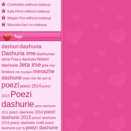
Celebrities without makeup
Katy Perry without makeup
Megan Fox without makeup
Miranda Kerr no makeup
Tags
dashuri
dashuria
Dashuria ime
dashurise
sime
histori
Fraza dashurie
Jeta ime
dashurie
jete
me
mesazhe
lendove
me mungon
dashurie
mos me ler
per ty
poezi
poezi 2014
poezi
Poezi
2015
dashurie
poezi dashurie
poezi
poezi dashurie 2014
2011
dashurie 2015
poezi dashurie
poezi dashurie malli
2016
poezi
poezi dashurie
dashurie per ty