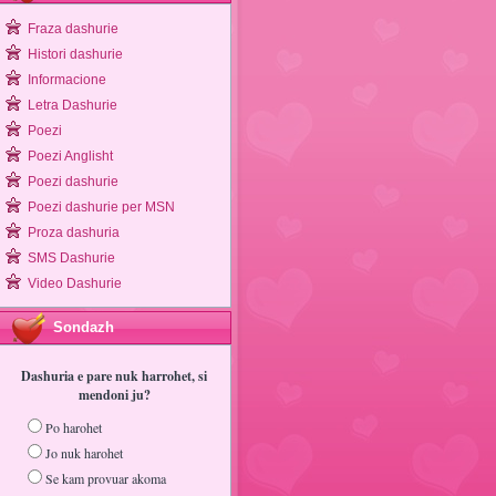
Fraza dashurie
Histori dashurie
Informacione
Letra Dashurie
Poezi
Poezi Anglisht
Poezi dashurie
Poezi dashurie per MSN
Proza dashuria
SMS Dashurie
Video Dashurie
Sondazh
Dashuria e pare nuk harrohet, si
mendoni ju?
Po harohet
Jo nuk harohet
Se kam provuar akoma