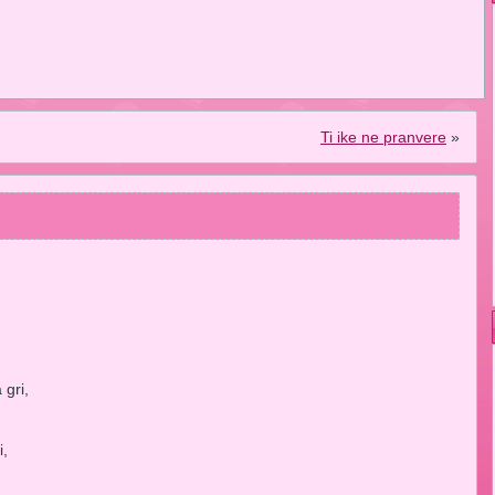
Ti ike ne pranvere
»
,
.
 gri,
i,