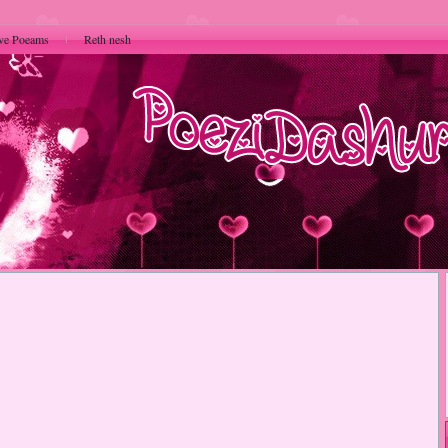
ve Poeams
Reth nesh