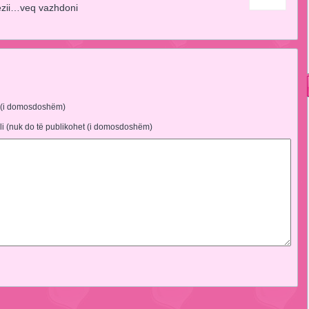
zii…veq vazhdoni
 (i domosdoshëm)
li (nuk do të publikohet (i domosdoshëm)