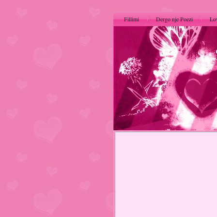
Fillimi
Dergo nje Poezi
Lo