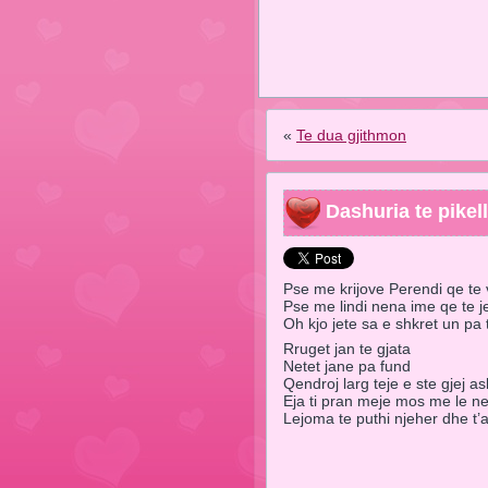
«
Te dua gjithmon
Dashuria te pikel
Pse me krijove Perendi qe te 
Pse me lindi nena ime qe te 
Oh kjo jete sa e shkret un pa 
Rruget jan te gjata
Netet jane pa fund
Qendroj larg teje e ste gjej a
Eja ti pran meje mos me le n
Lejoma te puthi njeher dhe t’a