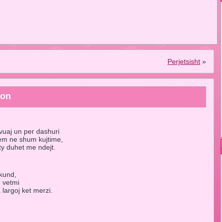
Perjetsisht
»
lon
vuaj un per dashuri
jem ne shum kujtime,
ty duhet me ndejt.
skund,
e vetmi
 largoj ket merzi.