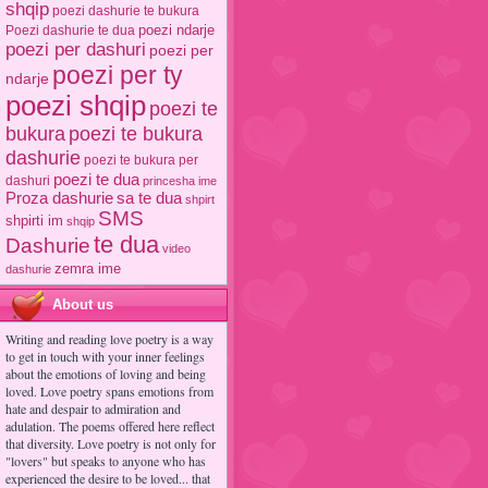
shqip
poezi dashurie te bukura
poezi ndarje
Poezi dashurie te dua
poezi per dashuri
poezi per
poezi per ty
ndarje
poezi shqip
poezi te
poezi te bukura
bukura
dashurie
poezi te bukura per
poezi te dua
dashuri
princesha ime
Proza dashurie
sa te dua
shpirt
SMS
shpirti im
shqip
te dua
Dashurie
video
zemra ime
dashurie
About us
Writing and reading love poetry is a way
to get in touch with your inner feelings
about the emotions of loving and being
loved. Love poetry spans emotions from
hate and despair to admiration and
adulation. The poems offered here reflect
that diversity. Love poetry is not only for
"lovers" but speaks to anyone who has
experienced the desire to be loved... that