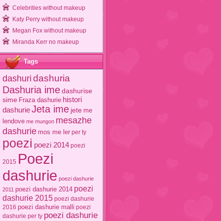
Celebrities without makeup
Katy Perry without makeup
Megan Fox without makeup
Miranda Kerr no makeup
Tags
dashuri
dashuria
Dashuria ime
dashurise
sime
histori
Fraza dashurie
Jeta ime
dashurie
jete
me
mesazhe
lendove
me mungon
dashurie
mos me ler
per ty
poezi
poezi 2014
poezi
Poezi
2015
dashurie
poezi dashurie
poezi
poezi dashurie 2014
2011
dashurie 2015
poezi dashurie
poezi dashurie malli
2016
poezi
poezi dashurie
dashurie per ty