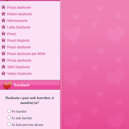
Fraza dashurie
Histori dashurie
Informacione
Letra Dashurie
Poezi
Poezi Anglisht
Poezi dashurie
Poezi dashurie per MSN
Proza dashuria
SMS Dashurie
Video Dashurie
Sondazh
Dashuria e pare nuk harrohet, si
mendoni ju?
Po harohet
Jo nuk harohet
Se kam provuar akoma