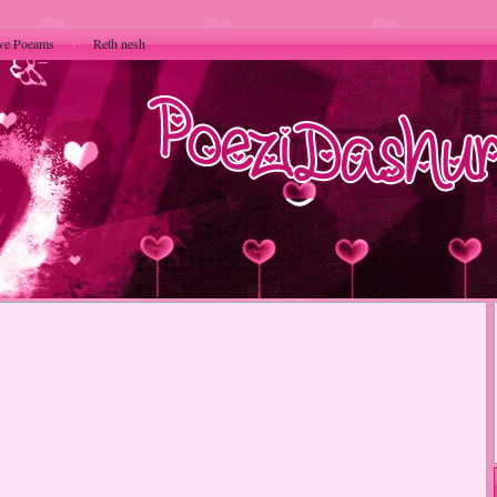
ve Poeams
Reth nesh