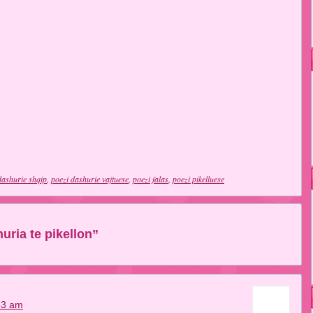
dashurie shqip
,
poezi dashurie vajtuese
,
poezi falas
,
poezi pikelluese
ria te pikellon”
53 am