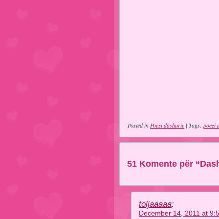
Posted in
Poezi dashurie
| Tags:
poezi 
51 Komente për “Dashu
toljaaaaa
:
December 14, 2011 at 9: