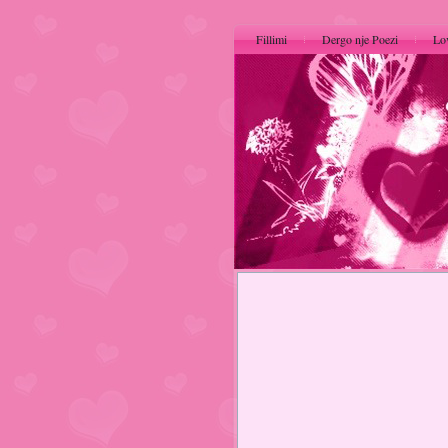
Fillimi
Dergo nje Poezi
Lo