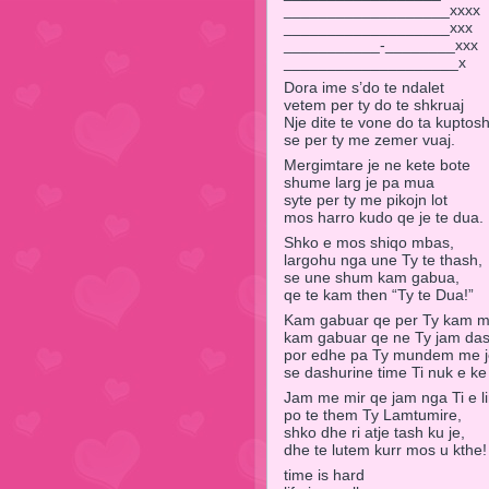
___________________xxxx
___________________xxx
___________-________xxx
____________________x
Dora ime s’do te ndalet
vetem per ty do te shkruaj
Nje dite te vone do ta kuptos
se per ty me zemer vuaj.
Mergimtare je ne kete bote
shume larg je pa mua
syte per ty me pikojn lot
mos harro kudo qe je te dua.
Shko e mos shiqo mbas,
largohu nga une Ty te thash,
se une shum kam gabua,
qe te kam then “Ty te Dua!”
Kam gabuar qe per Ty kam m
kam gabuar qe ne Ty jam das
por edhe pa Ty mundem me j
se dashurine time Ti nuk e ke
Jam me mir qe jam nga Ti e li
po te them Ty Lamtumire,
shko dhe ri atje tash ku je,
dhe te lutem kurr mos u kthe!
time is hard