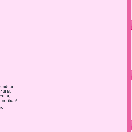
h
enduar,
hurar,
etuar,
 merituar!
re,