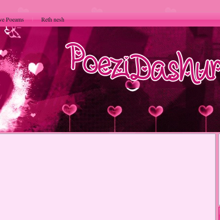
ve Poeams
Reth nesh