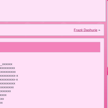
Frazë Dashurie
»
_xxxxxx
xxxxxxxxx
xxxxxxxxx
xxxxxxxxx-x
xxxxxxxxx-x
xxxxxxxxx
xxxxxxxx
xxxxxxx
xxxx
xxx
xx