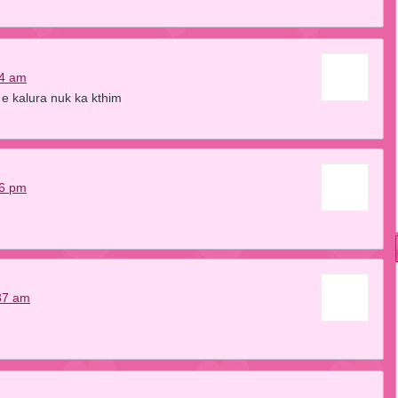
54 am
e kalura nuk ka kthim
26 pm
37 am