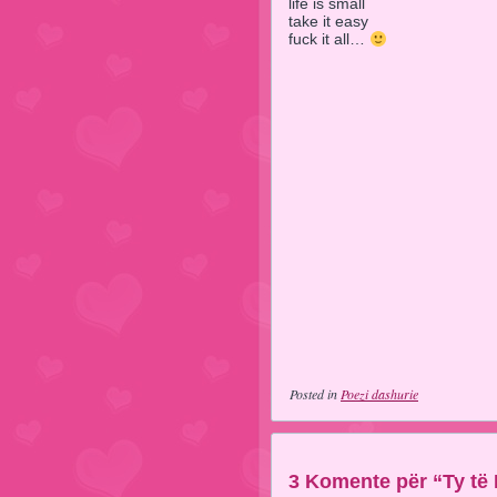
life is small
take it easy
fuck it all…
Posted in
Poezi dashurie
3 Komente për “Ty të