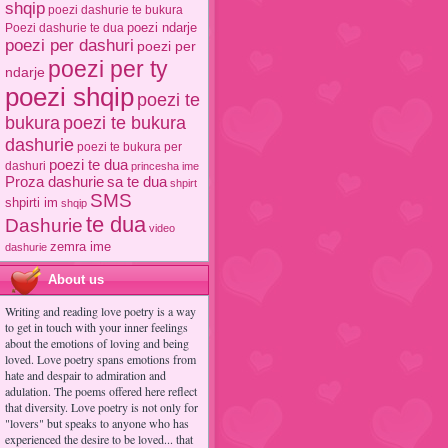
shqip
poezi dashurie te bukura
poezi ndarje
Poezi dashurie te dua
poezi per dashuri
poezi per
poezi per ty
ndarje
poezi shqip
poezi te
poezi te bukura
bukura
dashurie
poezi te bukura per
poezi te dua
dashuri
princesha ime
Proza dashurie
sa te dua
shpirt
SMS
shpirti im
shqip
te dua
Dashurie
video
zemra ime
dashurie
About us
Writing and reading love poetry is a way
to get in touch with your inner feelings
about the emotions of loving and being
loved. Love poetry spans emotions from
hate and despair to admiration and
adulation. The poems offered here reflect
that diversity. Love poetry is not only for
"lovers" but speaks to anyone who has
experienced the desire to be loved... that