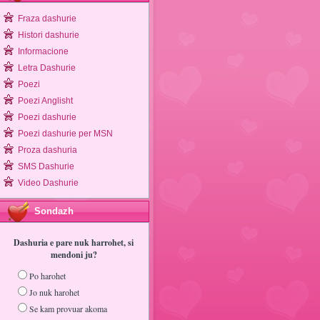
Fraza dashurie
Histori dashurie
Informacione
Letra Dashurie
Poezi
Poezi Anglisht
Poezi dashurie
Poezi dashurie per MSN
Proza dashuria
SMS Dashurie
Video Dashurie
Sondazh
Dashuria e pare nuk harrohet, si
mendoni ju?
Po harohet
Jo nuk harohet
Se kam provuar akoma