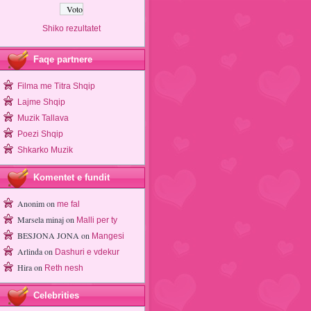
Shiko rezultatet
Faqe partnere
Filma me Titra Shqip
Lajme Shqip
Muzik Tallava
Poezi Shqip
Shkarko Muzik
Komentet e fundit
Anonim
on
me fal
Marsela minaj
on
Malli per ty
BESJONA JONA
on
Mangesi
Arlinda
on
Dashuri e vdekur
Hira
on
Reth nesh
Celebrities