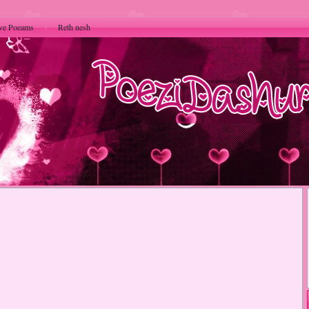
ve Poeams
Reth nesh