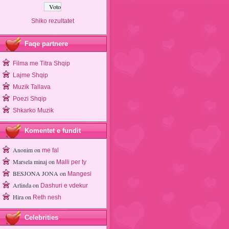
Shiko rezultatet
Faqe partnere
Filma me Titra Shqip
Lajme Shqip
Muzik Tallava
Poezi Shqip
Shkarko Muzik
Komentet e fundit
Anonim
on
me fal
Marsela minaj
on
Malli per ty
BESJONA JONA
on
Mangesi
Arlinda
on
Dashuri e vdekur
Hira
on
Reth nesh
Celebrities