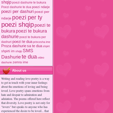
shqip
poezi dashurie te bukura
poezi ndarje
Poezi dashurie te dua
poezi per dashuri
poezi per
poezi per ty
ndarje
poezi shqip
poezi te
poezi te bukura
bukura
dashurie
poezi te bukura per
poezi te dua
dashuri
princesha ime
Proza dashurie
sa te dua
shpirt
SMS
shpirti im
shqip
te dua
Dashurie
video
zemra ime
dashurie
About us
Writing and reading love poetry is a way
to get in touch with your inner feelings
about the emotions of loving and being
loved. Love poetry spans emotions from
hate and despair to admiration and
adulation. The poems offered here reflect
that diversity. Love poetry is not only for
"lovers" but speaks to anyone who has
experienced the desire to be loved... that