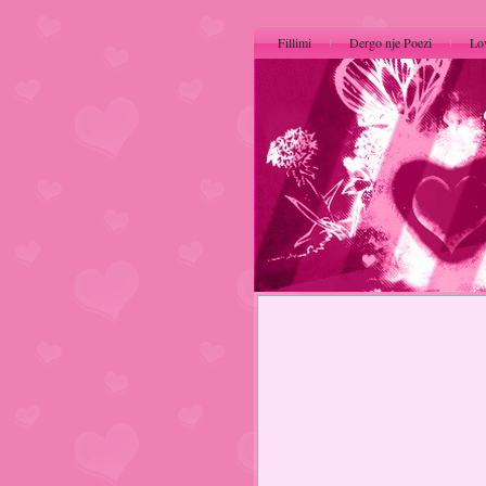
Fillimi
Dergo nje Poezi
Lo