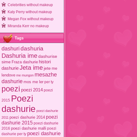
Celebrities without makeup
Katy Perry without makeup
Megan Fox without makeup
Miranda Kerr no makeup
Tags
dashuri
dashuria
Dashuria ime
dashurise
sime
histori
Fraza dashurie
Jeta ime
dashurie
jete
me
mesazhe
lendove
me mungon
dashurie
mos me ler
per ty
poezi
poezi 2014
poezi
Poezi
2015
dashurie
poezi dashurie
poezi
poezi dashurie 2014
2011
dashurie 2015
poezi dashurie
poezi dashurie malli
2016
poezi
poezi dashurie
dashurie per ty