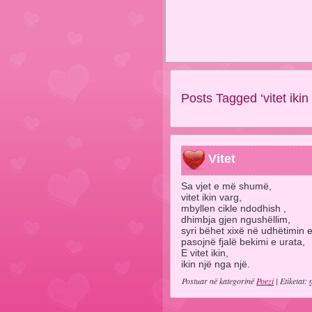
Posts Tagged ‘vitet ikin 
Vitet
Sa vjet e më shumë,
vitet ikin varg,
mbyllen cikle ndodhish ,
dhimbja gjen ngushëllim,
syri bëhet xixë në udhëtimin e 
pasojnë fjalë bekimi e urata,
E vitet ikin,
ikin një nga një.
Postuar në kategorinë
Poezi
| Etiketat: