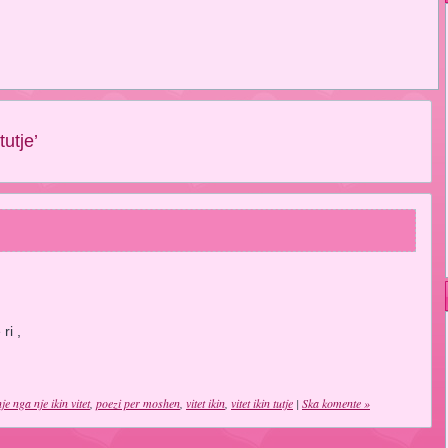
tutje’
ri ,
nje nga nje ikin vitet
,
poezi per moshen
,
vitet ikin
,
vitet ikin tutje
|
Ska komente »