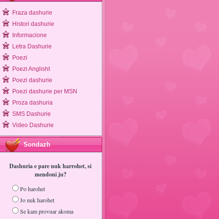
Fraza dashurie
Histori dashurie
Informacione
Letra Dashurie
Poezi
Poezi Anglisht
Poezi dashurie
Poezi dashurie per MSN
Proza dashuria
SMS Dashurie
Video Dashurie
Sondazh
Dashuria e pare nuk harrohet, si
mendoni ju?
Po harohet
Jo nuk harohet
Se kam provuar akoma