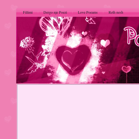
Fillimi
Dergo nje Poezi
Love Poeams
Reth nesh