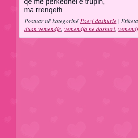
qe me perkedhel e trupin,
ma rrenqeth
Postuar në kategorinë
Poezi dashurie
| Etiket
duan vemendje
,
vemendja ne dashuri
,
vemendj