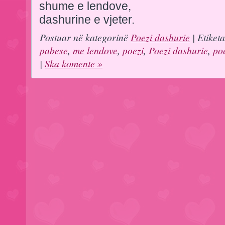
shume e lendove,
dashurine e vjeter.
Postuar në kategorinë
Poezi dashurie
| Etiket
pabese
,
me lendove
,
poezi
,
Poezi dashurie
,
poe
|
Ska komente »