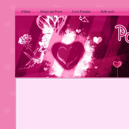
Fillimi
Dergo nje Poezi
Love Poeams
Reth nesh