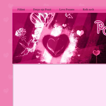
Fillimi
Dergo nje Poezi
Love Poeams
Reth nesh