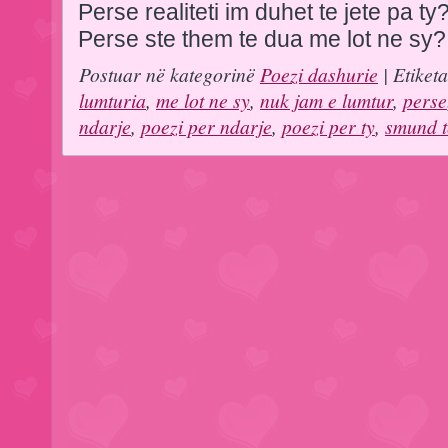
Perse realiteti im duhet te jete pa ty
Perse ste them te dua me lot ne sy?
Postuar në kategorinë
Poezi dashurie
| Etiket
lumturia
,
me lot ne sy
,
nuk jam e lumtur
,
perse
ndarje
,
poezi per ndarje
,
poezi per ty
,
smund te