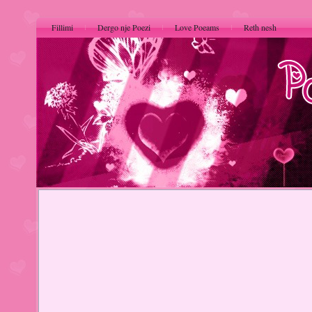
Fillimi
Dergo nje Poezi
Love Poeams
Reth nesh