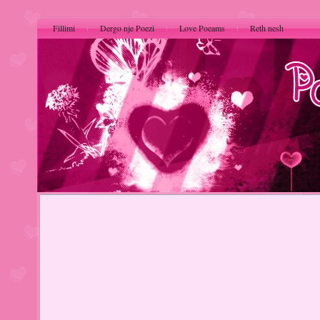
Fillimi
Dergo nje Poezi
Love Poeams
Reth nesh