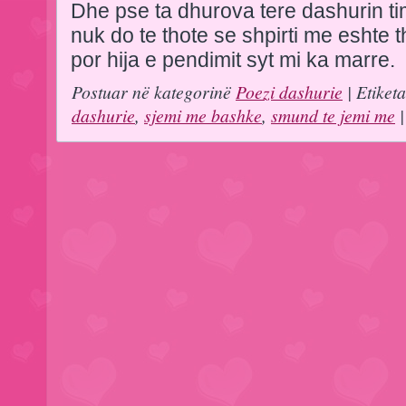
Dhe pse ta dhurova tere dashurin ti
nuk do te thote se shpirti me eshte t
por hija e pendimit syt mi ka marre.
Postuar në kategorinë
Poezi dashurie
| Etiket
dashurie
,
sjemi me bashke
,
smund te jemi me