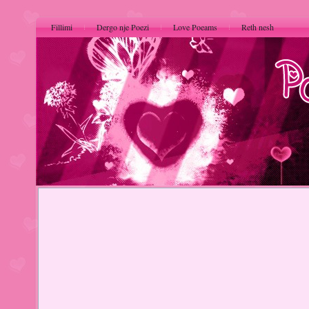
Fillimi
Dergo nje Poezi
Love Poeams
Reth nesh