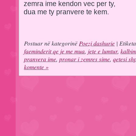
zemra ime kendon vec per ty,
dua me ty pranvere te kem.
Postuar në kategorinë
Poezi dashurie
| Etiket
faeminderit qe je me mua
,
jete e lumtur
,
kalbim
pranvera ime
,
pronar i zemres sime
,
qetesi sh
komente »