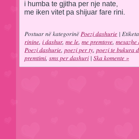
i humba te gjitha per nje nate,
me iken vitet pa shijuar fare rini.
Postuar në kategorinë
Poezi dashurie
| Etiket
rinine
,
i dashur
,
me le
,
me premtove
,
mesazhe 
Poezi dashurie
,
poezi per ty
,
poezi te bukura 
premtimi
,
sms per dashuri
|
Ska komente »