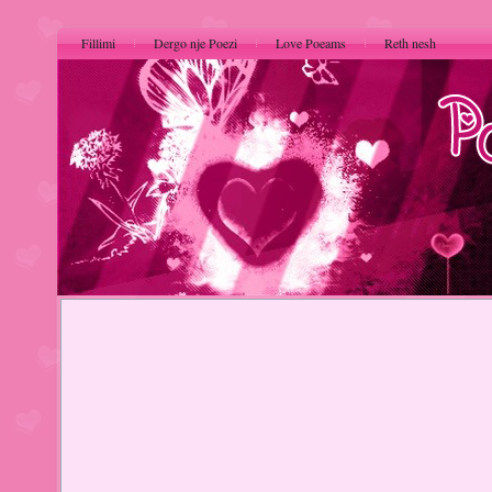
Fillimi
Dergo nje Poezi
Love Poeams
Reth nesh