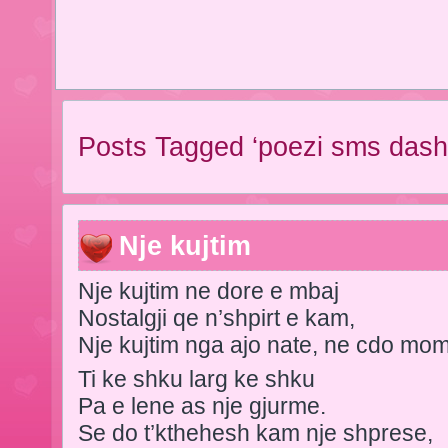
Posts Tagged ‘poezi sms dashu
Nje kujtim
Nje kujtim ne dore e mbaj
Nostalgji qe n’shpirt e kam,
Nje kujtim nga ajo nate, ne cdo mom
Ti ke shku larg ke shku
Pa e lene as nje gjurme.
Se do t’kthehesh kam nje shprese,