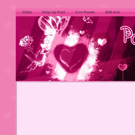
Fillimi
Dergo nje Poezi
Love Poeams
Reth nesh