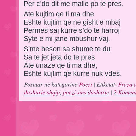
Per c’do dit me malle po te pres.
Ate kujtim qe ti ma dhe
Eshte kujtim qe ne gisht e mbaj
Permes saj kurre s’do te harroj
Syte e mi jane mbushur vaj.
S’me beson sa shume te du
Sa te jet jeta do te pres
Ate unaze qe ti ma dhe,
Eshte kujtim qe kurre nuk vdes.
Postuar në kategorinë
Poezi
| Etiketat:
Fraza 
dashurie shqip
,
poezi sms dashurie
|
2 Koment