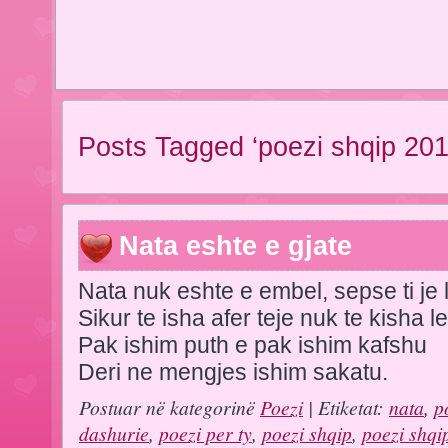
Posts Tagged ‘poezi shqip 201
Nata eshte e gjate
Nata nuk eshte e embel, sepse ti je 
Sikur te isha afer teje nuk te kisha l
Pak ishim puth e pak ishim kafshu
Deri ne mengjes ishim sakatu.
Postuar në kategorinë
Poezi
| Etiketat:
nata
,
p
dashurie
,
poezi per ty
,
poezi shqip
,
poezi shqi