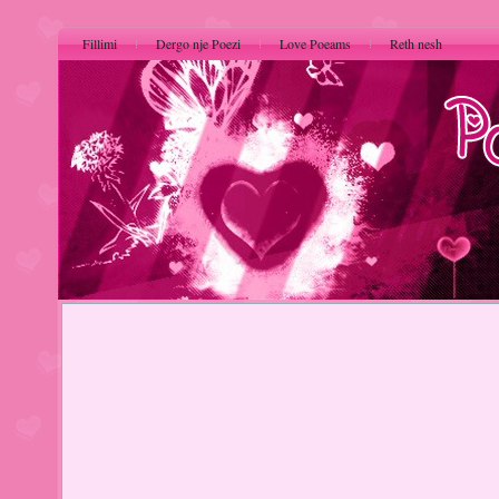
Fillimi
Dergo nje Poezi
Love Poeams
Reth nesh