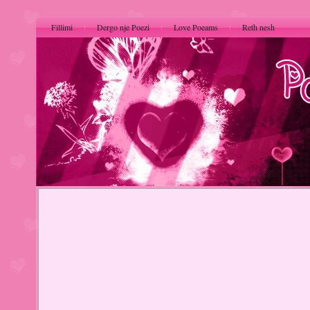
Fillimi
Dergo nje Poezi
Love Poeams
Reth nesh