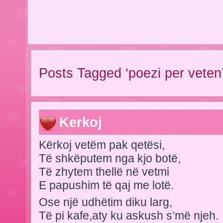
Posts Tagged ‘poezi per veten
Kerkoj
Kërkoj vetëm pak qetësi,
Të shkëputem nga kjo botë,
Të zhytem thellë në vetmi
E papushim të qaj me lotë.
Ose një udhëtim diku larg,
Të pi kafe,aty ku askush s’më njeh.