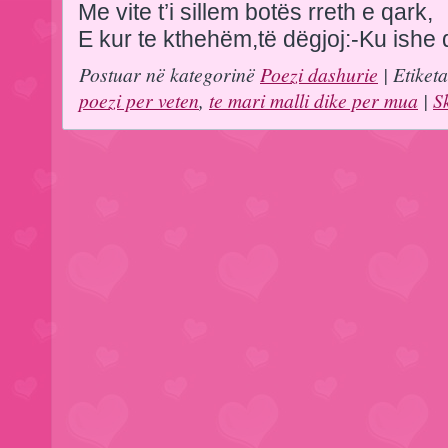
Me vite t’i sillem botës rreth e qark,
E kur te kthehëm,të dëgjoj:-Ku ishe 
Postuar në kategorinë
Poezi dashurie
| Etiket
poezi per veten
,
te mari malli dike per mua
|
S