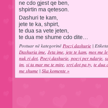
ne cdo gjest qe ben,
shpirtin ma qeteson.
Dashuri te kam,
jete te ka, shpirt,
te dua sa vete jeten,
te dua me shume cdo dite…
Postuar në kategorinë
Poezi dashurie
| Etiket
Dashuria ime
,
Jeta ime
,
jete te kam
,
mos me le
nuk ri dot
,
Poezi dashurie
,
poezi per ndarje
,
s
im
,
si ta mar me te mire
,
srri dot pa ty
,
te dua 
me shume
|
Ska komente »