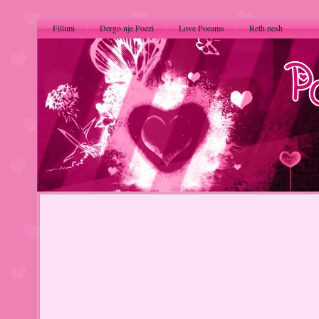
Fillimi
Dergo nje Poezi
Love Poeams
Reth nesh