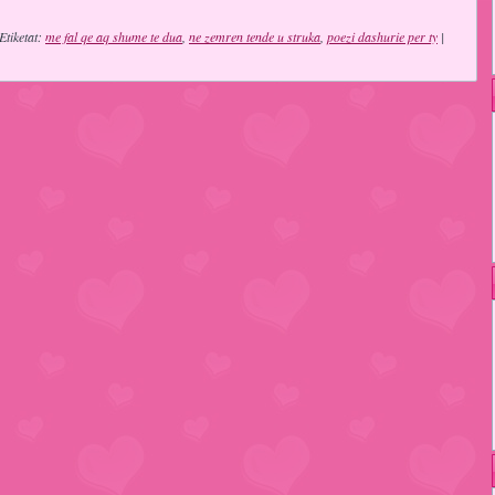
Etiketat:
me fal qe aq shume te dua
,
ne zemren tende u struka
,
poezi dashurie per ty
|