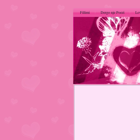
Fillimi
Dergo nje Poezi
Lo