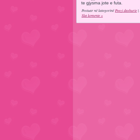
te gjysma jote e futa.
Postuar në kategorinë
Poezi dashurie
| 
Ska komente »