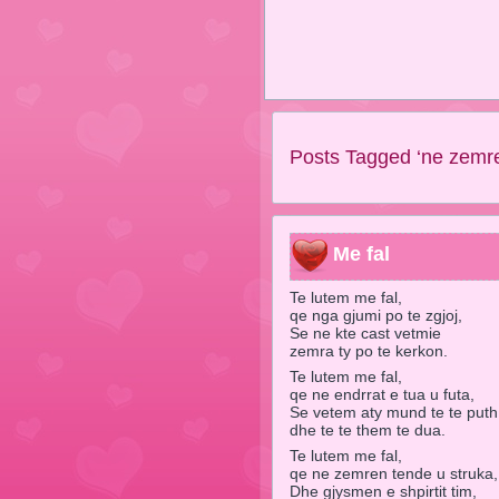
Posts Tagged ‘ne zemre
Me fal
Te lutem me fal,
qe nga gjumi po te zgjoj,
Se ne kte cast vetmie
zemra ty po te kerkon.
Te lutem me fal,
qe ne endrrat e tua u futa,
Se vetem aty mund te te puth
dhe te te them te dua.
Te lutem me fal,
qe ne zemren tende u struka,
Dhe gjysmen e shpirtit tim,