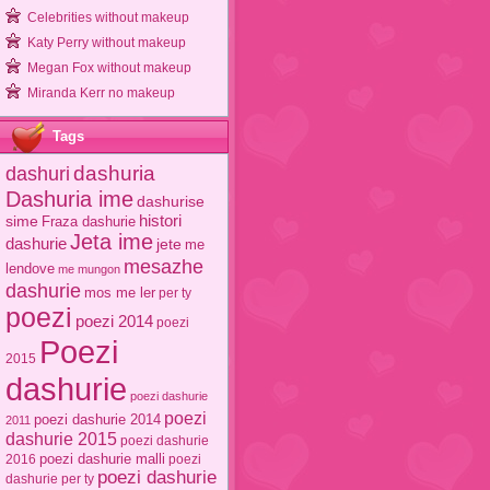
Celebrities without makeup
Katy Perry without makeup
Megan Fox without makeup
Miranda Kerr no makeup
Tags
dashuri
dashuria
Dashuria ime
dashurise
sime
histori
Fraza dashurie
Jeta ime
dashurie
jete
me
mesazhe
lendove
me mungon
dashurie
mos me ler
per ty
poezi
poezi 2014
poezi
Poezi
2015
dashurie
poezi dashurie
poezi
poezi dashurie 2014
2011
dashurie 2015
poezi dashurie
poezi dashurie malli
2016
poezi
poezi dashurie
dashurie per ty