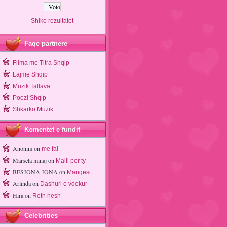
Shiko rezultatet
Faqe partnere
Filma me Titra Shqip
Lajme Shqip
Muzik Tallava
Poezi Shqip
Shkarko Muzik
Komentet e fundit
Anonim
on
me fal
Marsela minaj
on
Malli per ty
BESJONA JONA
on
Mangesi
Arlinda
on
Dashuri e vdekur
Hira
on
Reth nesh
Celebrities