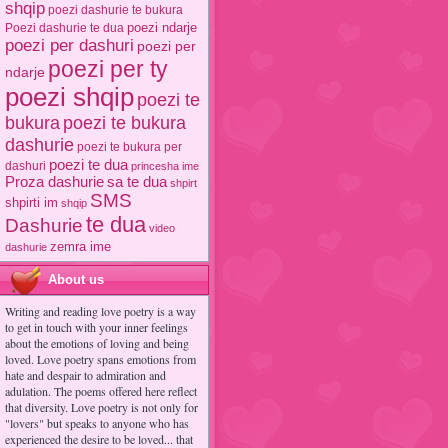
shqip
poezi dashurie te bukura
poezi ndarje
Poezi dashurie te dua
poezi per dashuri
poezi per
poezi per ty
ndarje
poezi shqip
poezi te
poezi te bukura
bukura
dashurie
poezi te bukura per
poezi te dua
dashuri
princesha ime
Proza dashurie
sa te dua
shpirt
SMS
shpirti im
shqip
te dua
Dashurie
video
zemra ime
dashurie
About us
Writing and reading love poetry is a way
to get in touch with your inner feelings
about the emotions of loving and being
loved. Love poetry spans emotions from
hate and despair to admiration and
adulation. The poems offered here reflect
that diversity. Love poetry is not only for
"lovers" but speaks to anyone who has
experienced the desire to be loved... that