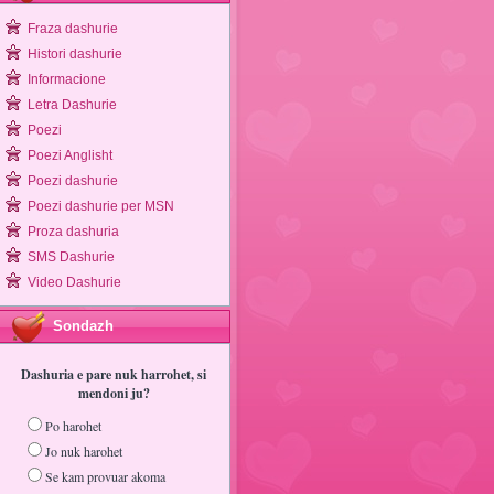
Fraza dashurie
Histori dashurie
Informacione
Letra Dashurie
Poezi
Poezi Anglisht
Poezi dashurie
Poezi dashurie per MSN
Proza dashuria
SMS Dashurie
Video Dashurie
Sondazh
Dashuria e pare nuk harrohet, si
mendoni ju?
Po harohet
Jo nuk harohet
Se kam provuar akoma