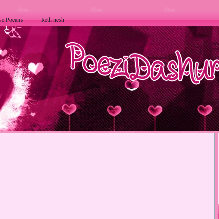
ve Poeams
Reth nesh