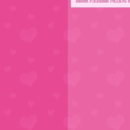
shkelqim
,
sy te trishtuar
,
syte e tu gri
,
t