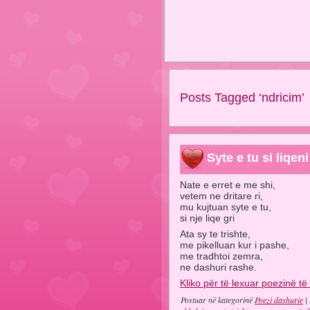
Posts Tagged ‘ndricim’
Syte e tu si liqeni
Nate e erret e me shi,
vetem ne dritare ri,
mu kujtuan syte e tu,
si nje liqe gri
Ata sy te trishte,
me pikelluan kur i pashe,
me tradhtoi zemra,
ne dashuri rashe.
Kliko për të lexuar poezinë të
Postuar në kategorinë
Poezi dashurie
| 