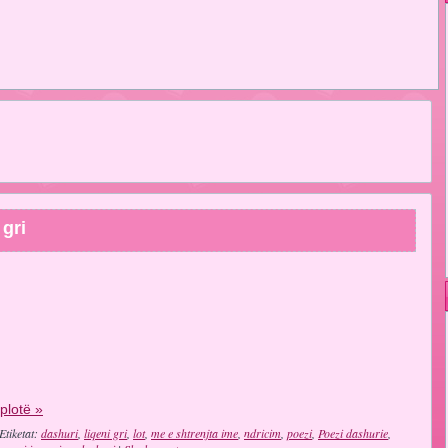
 gri
 plotë »
Etiketat:
dashuri
,
liqeni gri
,
lot
,
me e shtrenjta ime
,
ndricim
,
poezi
,
Poezi dashurie
,