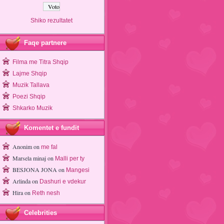
Shiko rezultatet
Faqe partnere
Filma me Titra Shqip
Lajme Shqip
Muzik Tallava
Poezi Shqip
Shkarko Muzik
Komentet e fundit
Anonim
on
me fal
Marsela minaj
on
Malli per ty
BESJONA JONA
on
Mangesi
Arlinda
on
Dashuri e vdekur
Hira
on
Reth nesh
Celebrities