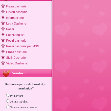
Fraza dashurie
Histori dashurie
Informacione
Letra Dashurie
Poezi
Poezi Anglisht
Poezi dashurie
Poezi dashurie per MSN
Proza dashuria
SMS Dashurie
Video Dashurie
Sondazh
Dashuria e pare nuk harrohet, si
mendoni ju?
Po harohet
Jo nuk harohet
Se kam provuar akoma