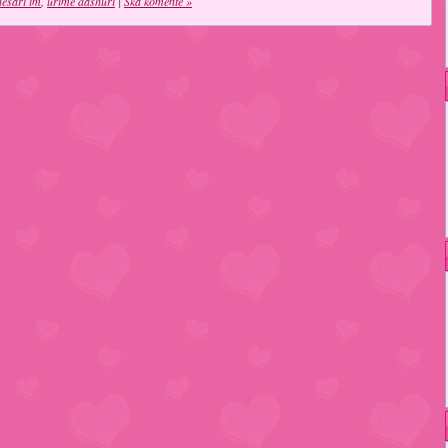
hesari im
,
urime dashuri
|
Ska komente »