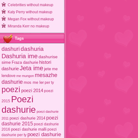
Celebrities without makeup
Katy Perry without makeup
Megan Fox without makeup
Miranda Kerr no makeup
Tags
dashuri
dashuria
Dashuria ime
dashurise
sime
histori
Fraza dashurie
Jeta ime
dashurie
jete
me
mesazhe
lendove
me mungon
dashurie
mos me ler
per ty
poezi
poezi 2014
poezi
Poezi
2015
dashurie
poezi dashurie
poezi
poezi dashurie 2014
2011
dashurie 2015
poezi dashurie
poezi dashurie malli
2016
poezi
poezi dashurie
dashurie per ty