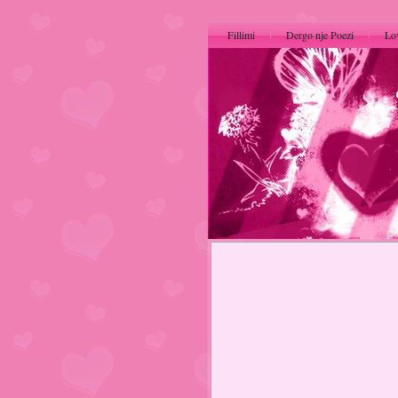
Fillimi
Dergo nje Poezi
Lo