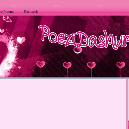
ve Poeams
Reth nesh