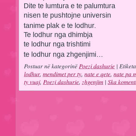
Dite te lumtura e te palumtura
nisen te pushtojne universin
tanime plak e te lodhur.
Te lodhur nga dhimbja
te lodhur nga trishtimi
te lodhur nga zhgenjimi…
Postuar në kategorinë
Poezi dashurie
| Etiket
lodhur
,
mendimet per ty
,
nate e qete
,
nate pa 
ty vuaj
,
Poezi dashurie
,
zhgenjim
|
Ska koment