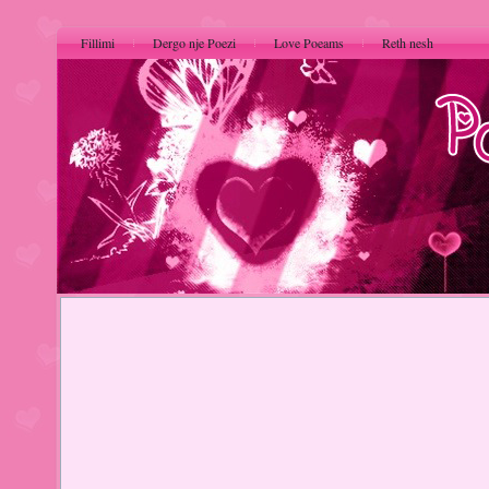
Fillimi
Dergo nje Poezi
Love Poeams
Reth nesh