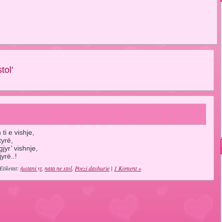
tol’
ti e vishje,
tyrë,
yr’ vishnje,
yrë..!
Etiketat:
fustani yt
,
nata ne stol
,
Poezi dashurie
|
1 Koment »