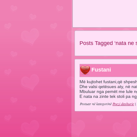
Posts Tagged ‘nata ne s
Fustani
Më kujtohet fustani,që shpesh 
Dhe valsi qetësues aty, në na
Mbuluar nga pemët me lule ngj
E nata na zinte tek stoli pa ngj
Postuar në kategorinë
Poezi dashurie
| 