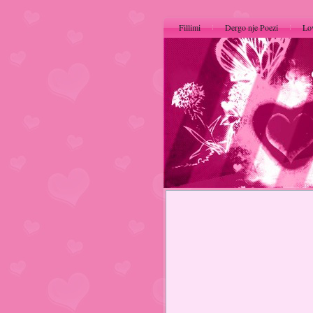
Fillimi
Dergo nje Poezi
Lo