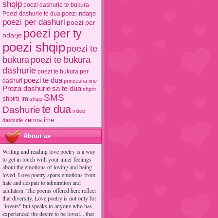
shqip
poezi dashurie te bukura
poezi ndarje
Poezi dashurie te dua
poezi per dashuri
poezi per
poezi per ty
ndarje
poezi shqip
poezi te
poezi te bukura
bukura
dashurie
poezi te bukura per
poezi te dua
dashuri
princesha ime
Proza dashurie
sa te dua
shpirt
SMS
shpirti im
shqip
te dua
Dashurie
video
zemra ime
dashurie
About us
Writing and reading love poetry is a way
to get in touch with your inner feelings
about the emotions of loving and being
loved. Love poetry spans emotions from
hate and despair to admiration and
adulation. The poems offered here reflect
that diversity. Love poetry is not only for
"lovers" but speaks to anyone who has
experienced the desire to be loved... that