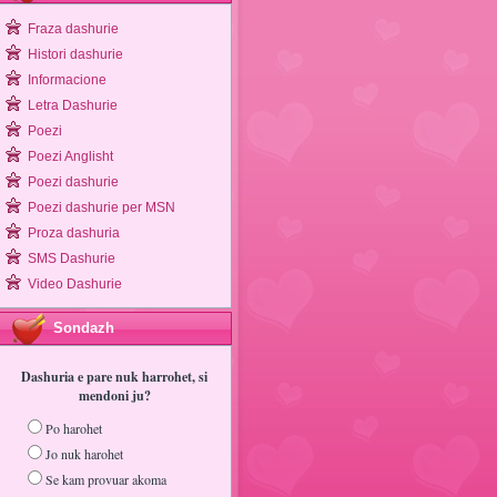
Fraza dashurie
Histori dashurie
Informacione
Letra Dashurie
Poezi
Poezi Anglisht
Poezi dashurie
Poezi dashurie per MSN
Proza dashuria
SMS Dashurie
Video Dashurie
Sondazh
Dashuria e pare nuk harrohet, si
mendoni ju?
Po harohet
Jo nuk harohet
Se kam provuar akoma