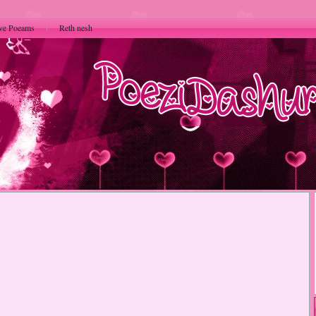
ve Poeams
Reth nesh