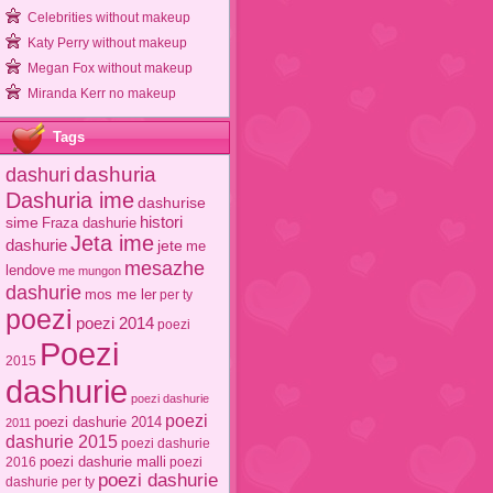
Celebrities without makeup
Katy Perry without makeup
Megan Fox without makeup
Miranda Kerr no makeup
Tags
dashuri
dashuria
Dashuria ime
dashurise
sime
histori
Fraza dashurie
Jeta ime
dashurie
jete
me
mesazhe
lendove
me mungon
dashurie
mos me ler
per ty
poezi
poezi 2014
poezi
Poezi
2015
dashurie
poezi dashurie
poezi
poezi dashurie 2014
2011
dashurie 2015
poezi dashurie
poezi dashurie malli
2016
poezi
poezi dashurie
dashurie per ty