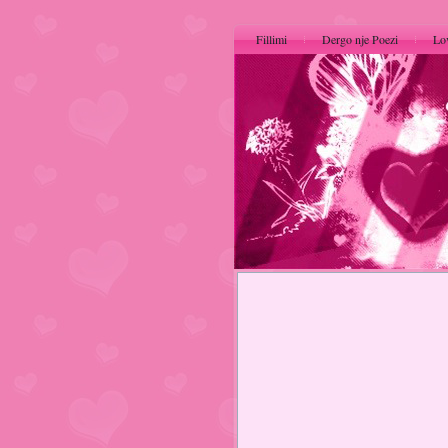
Fillimi
Dergo nje Poezi
Lo