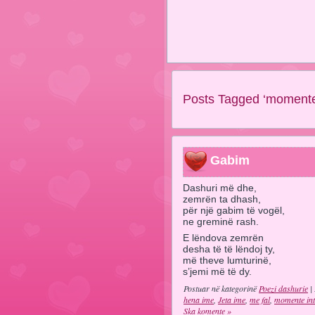
Posts Tagged ‘momente
Gabim
Dashuri më dhe,
zemrën ta dhash,
për një gabim të vogël,
ne greminë rash.
E lëndova zemrën
desha të të lëndoj ty,
më theve lumturinë,
s’jemi më të dy.
Postuar në kategorinë
Poezi dashurie
| 
hena ime
,
Jeta ime
,
me fal
,
momente in
Ska komente »