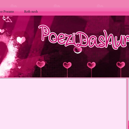
ve Poeams
Reth nesh