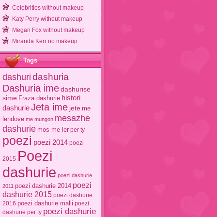
Celebrities without makeup
Katy Perry without makeup
Megan Fox without makeup
Miranda Kerr no makeup
Tags
dashuri
dashuria
Dashuria ime
dashurise
sime
histori
Fraza dashurie
Jeta ime
dashurie
jete
me
mesazhe
lendove
me mungon
dashurie
mos me ler
per ty
poezi
poezi 2014
poezi
Poezi
2015
dashurie
poezi dashurie
poezi
poezi dashurie 2014
2011
dashurie 2015
poezi dashurie
poezi dashurie malli
2016
poezi
poezi dashurie
dashurie per ty