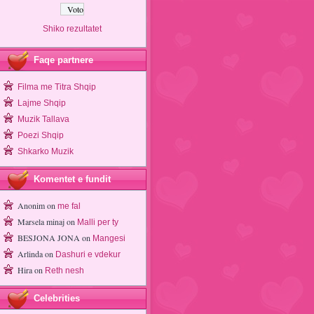
Shiko rezultatet
Faqe partnere
Filma me Titra Shqip
Lajme Shqip
Muzik Tallava
Poezi Shqip
Shkarko Muzik
Komentet e fundit
Anonim
on
me fal
Marsela minaj
on
Malli per ty
BESJONA JONA
on
Mangesi
Arlinda
on
Dashuri e vdekur
Hira
on
Reth nesh
Celebrities