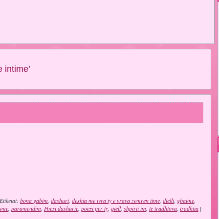
 intime’
Etiketat:
bona gabim
,
dashuri
,
deshta me tvra ty e vrava zemren time
,
dielli
,
gbaime
,
time
,
paramendim
,
Poezi dashurie
,
poezi per ty
,
qiell
,
shpirti im
,
te tradhtova
,
tradhtia
|