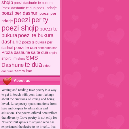
shqip
poezi dashurie te bukura
poezi ndarje
Poezi dashurie te dua
poezi per dashuri
poezi per
poezi per ty
ndarje
poezi shqip
poezi te
poezi te bukura
bukura
dashurie
poezi te bukura per
poezi te dua
dashuri
princesha ime
Proza dashurie
sa te dua
shpirt
SMS
shpirti im
shqip
te dua
Dashurie
video
zemra ime
dashurie
About us
Writing and reading love poetry is a way
to get in touch with your inner feelings
about the emotions of loving and being
loved. Love poetry spans emotions from
hate and despair to admiration and
adulation. The poems offered here reflect
that diversity. Love poetry is not only for
"lovers" but speaks to anyone who has
experienced the desire to be loved... that