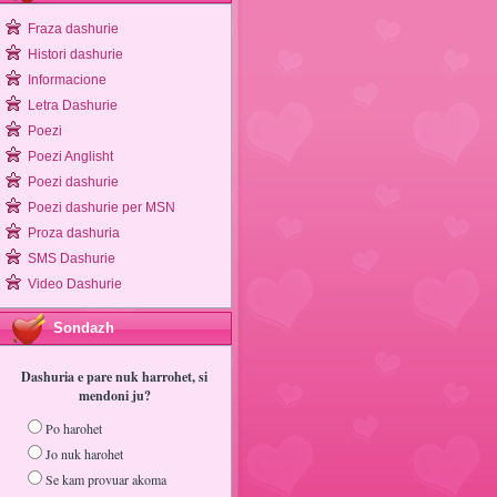
Fraza dashurie
Histori dashurie
Informacione
Letra Dashurie
Poezi
Poezi Anglisht
Poezi dashurie
Poezi dashurie per MSN
Proza dashuria
SMS Dashurie
Video Dashurie
Sondazh
Dashuria e pare nuk harrohet, si
mendoni ju?
Po harohet
Jo nuk harohet
Se kam provuar akoma