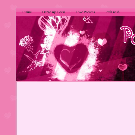
Fillimi
Dergo nje Poezi
Love Poeams
Reth nesh