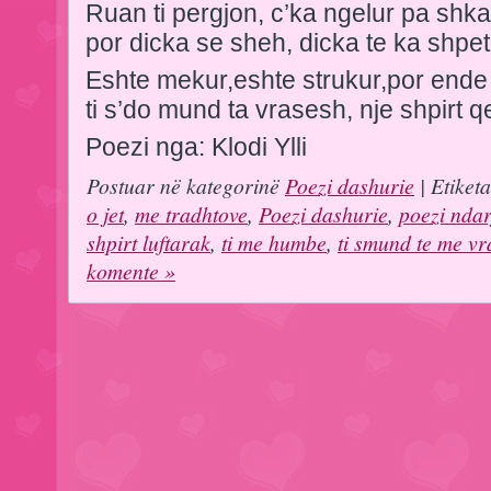
Ruan ti pergjon, c’ka ngelur pa shka
por dicka se sheh, dicka te ka shpet
Eshte mekur,eshte strukur,por ende
ti s’do mund ta vrasesh, nje shpirt qe
Poezi nga: Klodi Ylli
Postuar në kategorinë
Poezi dashurie
| Etiket
o jet
,
me tradhtove
,
Poezi dashurie
,
poezi ndar
shpirt luftarak
,
ti me humbe
,
ti smund te me vr
komente »