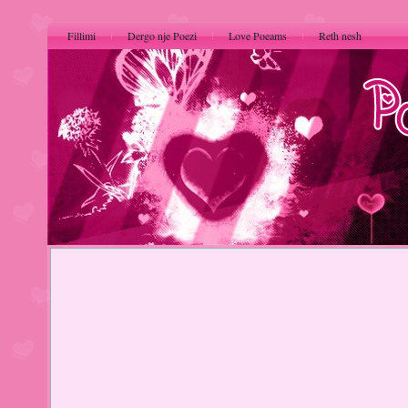
Fillimi
Dergo nje Poezi
Love Poeams
Reth nesh