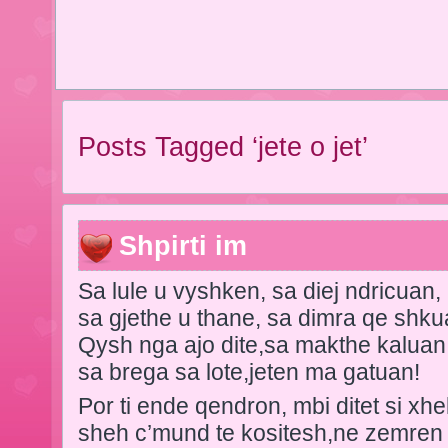
Posts Tagged ‘jete o jet’
Shpirti im
Sa lule u vyshken, sa diej ndricuan,
sa gjethe u thane, sa dimra qe shku
Qysh nga ajo dite,sa makthe kaluan
sa brega sa lote,jeten ma gatuan!
Por ti ende qendron, mbi ditet si xhel
sheh c’mund te kositesh,ne zemren 