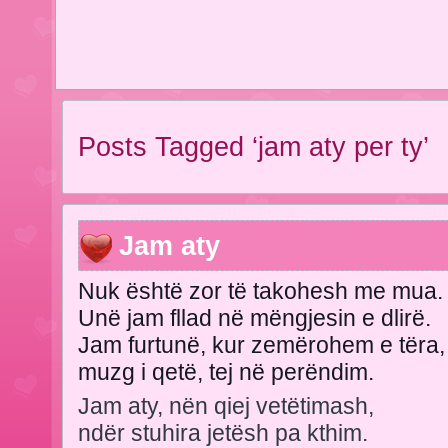
Posts Tagged ‘jam aty per ty’
Jam aty
Nuk është zor të takohesh me mua.
Unë jam fllad në mëngjesin e dlirë.
Jam furtunë, kur zemërohem e tëra,
muzg i qetë, tej në perëndim.
Jam aty, nën qiej vetëtimash,
ndër stuhira jetësh pa kthim.