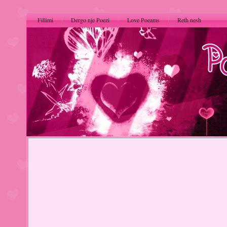
Fillimi
Dergo nje Poezi
Love Poeams
Reth nesh