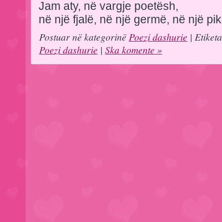
Jam aty, në vargje poetësh,
në një fjalë, në një germë, në një pi
Postuar në kategorinë
Poezi dashurie
| Etiket
Poezi dashurie
|
Ska komente »