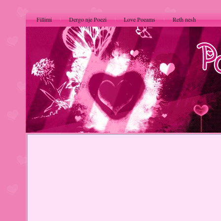
Fillimi
Dergo nje Poezi
Love Poeams
Reth nesh