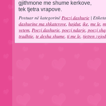
gjithmone me shume kerkove,
tek tjetra vrapove.
Postuar në kategorinë
Poezi dashurie
| Etiket
dashurine ma shkaterove
,
hajdut
,
ike
,
me le
,
m
vetem
,
Poezi dashurie
,
poezi ndarje
,
poezi shq
tradhtie
,
te desha shume
,
ti me le
,
tjetren zgjo