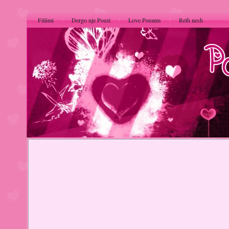
Fillimi
Dergo nje Poezi
Love Poeams
Reth nesh