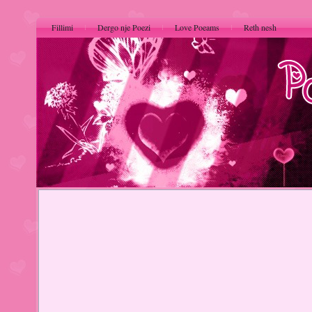
Fillimi
Dergo nje Poezi
Love Poeams
Reth nesh