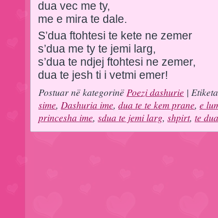
dua vec me ty,
me e mira te dale.
S’dua ftohtesi te kete ne zemer
s’dua me ty te jemi larg,
s’dua te ndjej ftohtesi ne zemer,
dua te jesh ti i vetmi emer!
Postuar në kategorinë
Poezi dashurie
| Etiket
sime
,
Dashuria ime
,
dua te te kem prane
,
e lu
princesha ime
,
sdua te jemi larg
,
shpirt
,
te du