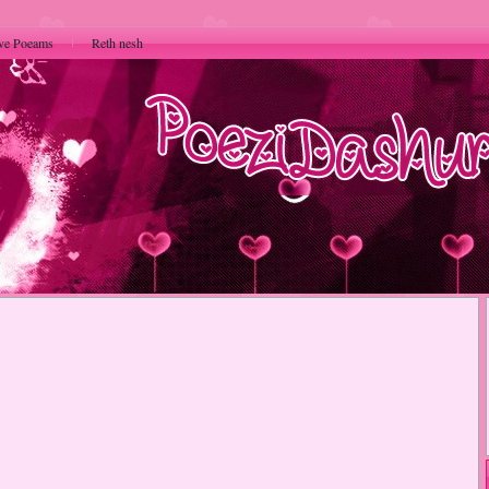
ve Poeams
Reth nesh