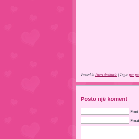
Posted in
Poezi dashurie
| Tags:
per pu
Posto një koment
Emri
Emai