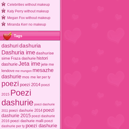
Celebrities without makeup
Katy Perry without makeup
Megan Fox without makeup
Miranda Kerr no makeup
Tags
dashuri
dashuria
Dashuria ime
dashurise
sime
histori
Fraza dashurie
Jeta ime
dashurie
jete
me
mesazhe
lendove
me mungon
dashurie
mos me ler
per ty
poezi
poezi 2014
poezi
Poezi
2015
dashurie
poezi dashurie
poezi
poezi dashurie 2014
2011
dashurie 2015
poezi dashurie
poezi dashurie malli
2016
poezi
poezi dashurie
dashurie per ty