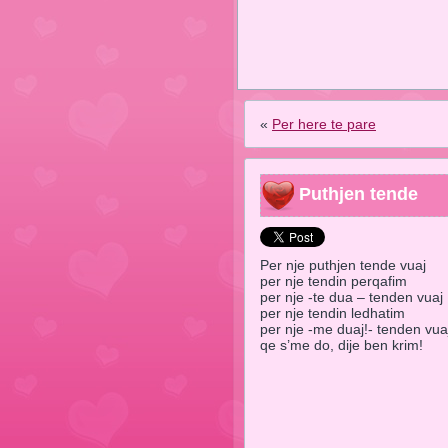
«
Per here te pare
Puthjen tende
Per nje puthjen tende vuaj
per nje tendin perqafim
per nje -te dua – tenden vuaj
per nje tendin ledhatim
per nje -me duaj!- tenden vua
qe s’me do, dije ben krim!