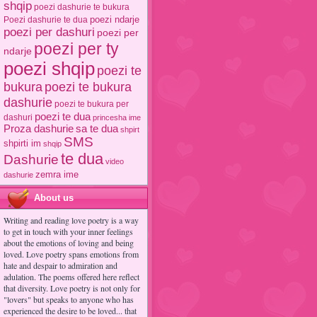
shqip
poezi dashurie te bukura
poezi ndarje
Poezi dashurie te dua
poezi per dashuri
poezi per
poezi per ty
ndarje
poezi shqip
poezi te
poezi te bukura
bukura
dashurie
poezi te bukura per
poezi te dua
dashuri
princesha ime
Proza dashurie
sa te dua
shpirt
SMS
shpirti im
shqip
te dua
Dashurie
video
zemra ime
dashurie
About us
Writing and reading love poetry is a way
to get in touch with your inner feelings
about the emotions of loving and being
loved. Love poetry spans emotions from
hate and despair to admiration and
adulation. The poems offered here reflect
that diversity. Love poetry is not only for
"lovers" but speaks to anyone who has
experienced the desire to be loved... that