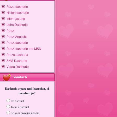
Fraza dashurie
Histori dashurie
Informacione
Letra Dashurie
Poezi
Poezi Anglisht
Poezi dashurie
Poezi dashurie per MSN
Proza dashuria
SMS Dashurie
Video Dashurie
Sondazh
Dashuria e pare nuk harrohet, si
mendoni ju?
Po harohet
Jo nuk harohet
Se kam provuar akoma