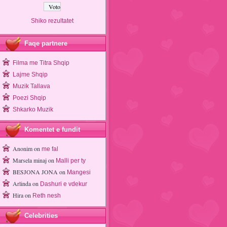
Shiko rezultatet
Faqe partnere
Filma me Titra Shqip
Lajme Shqip
Muzik Tallava
Poezi Shqip
Shkarko Muzik
Komentet e fundit
Anonim
on
me fal
Marsela minaj
on
Malli per ty
BESJONA JONA
on
Mangesi
Arlinda
on
Dashuri e vdekur
Hira
on
Reth nesh
Celebrities