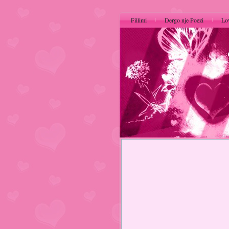
Fillimi
Dergo nje Poezi
Lo