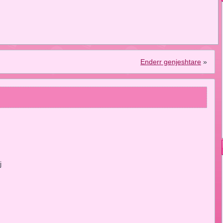
Enderr genjeshtare
»
j