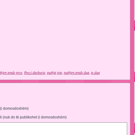
thjen tende pres
,
Poezi dashurie
,
puthja jote
,
puthjen tende dua
,
te dua
 (i domosdoshëm)
li (nuk do të publikohet (i domosdoshëm)