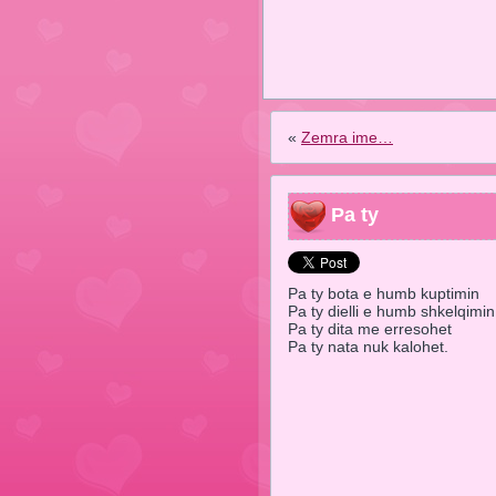
«
Zemra ime…
Pa ty
Pa ty bota e humb kuptimin
Pa ty dielli e humb shkelqimin
Pa ty dita me erresohet
Pa ty nata nuk kalohet.