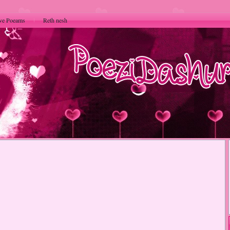
ve Poeams
Reth nesh