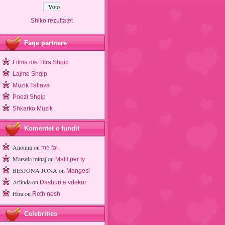
Shiko rezultatet
Faqe partnere
Filma me Titra Shqip
Lajme Shqip
Muzik Tallava
Poezi Shqip
Shkarko Muzik
Komentet e fundit
Anonim
on
me fal
Marsela minaj
on
Malli per ty
BESJONA JONA
on
Mangesi
Arlinda
on
Dashuri e vdekur
Hira
on
Reth nesh
Celebrities