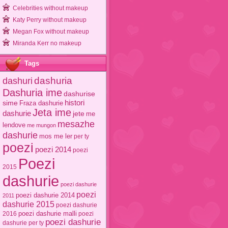
Celebrities without makeup
Katy Perry without makeup
Megan Fox without makeup
Miranda Kerr no makeup
Tags
dashuri
dashuria
Dashuria ime
dashurise
sime
histori
Fraza dashurie
Jeta ime
dashurie
jete
me
mesazhe
lendove
me mungon
dashurie
mos me ler
per ty
poezi
poezi 2014
poezi
Poezi
2015
dashurie
poezi dashurie
poezi
poezi dashurie 2014
2011
dashurie 2015
poezi dashurie
poezi dashurie malli
2016
poezi
poezi dashurie
dashurie per ty