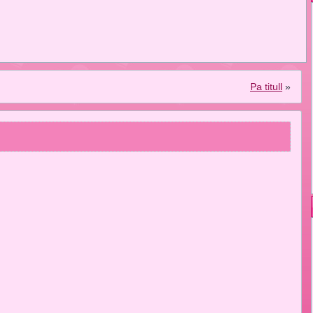
Pa titull
»