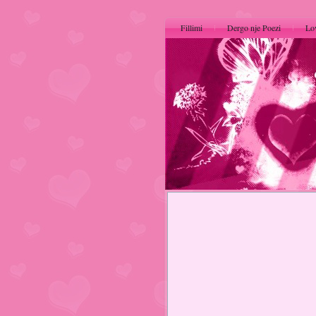
Fillimi
Dergo nje Poezi
Lo