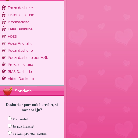
Fraza dashurie
Histori dashurie
Informacione
Letra Dashurie
Poezi
Poezi Anglisht
Poezi dashurie
Poezi dashurie per MSN
Proza dashuria
SMS Dashurie
Video Dashurie
Sondazh
Dashuria e pare nuk harrohet, si
mendoni ju?
Po harohet
Jo nuk harohet
Se kam provuar akoma