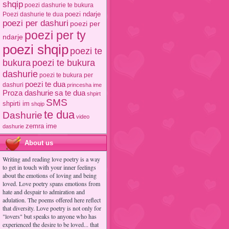
shqip
poezi dashurie te bukura
poezi ndarje
Poezi dashurie te dua
poezi per dashuri
poezi per
poezi per ty
ndarje
poezi shqip
poezi te
poezi te bukura
bukura
dashurie
poezi te bukura per
poezi te dua
dashuri
princesha ime
Proza dashurie
sa te dua
shpirt
SMS
shpirti im
shqip
te dua
Dashurie
video
zemra ime
dashurie
About us
Writing and reading love poetry is a way
to get in touch with your inner feelings
about the emotions of loving and being
loved. Love poetry spans emotions from
hate and despair to admiration and
adulation. The poems offered here reflect
that diversity. Love poetry is not only for
"lovers" but speaks to anyone who has
experienced the desire to be loved... that