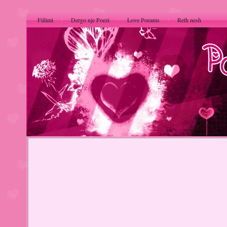
Fillimi
Dergo nje Poezi
Love Poeams
Reth nesh