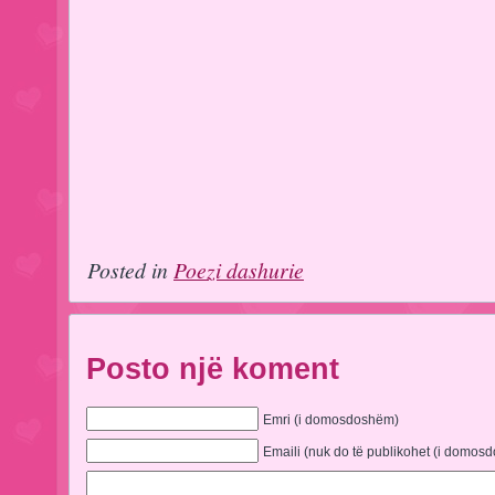
Posted in
Poezi dashurie
Posto një koment
Emri (i domosdoshëm)
Emaili (nuk do të publikohet (i domos