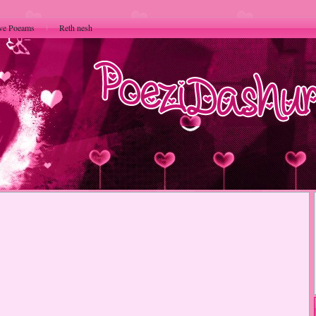
ve Poeams
Reth nesh