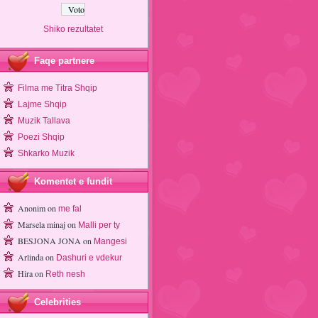
Shiko rezultatet
Faqe partnere
Filma me Titra Shqip
Lajme Shqip
Muzik Tallava
Poezi Shqip
Shkarko Muzik
Komentet e fundit
Anonim
on
me fal
Marsela minaj
on
Malli per ty
BESJONA JONA
on
Mangesi
Arlinda
on
Dashuri e vdekur
Hira
on
Reth nesh
Celebrities