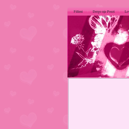
Fillimi
Dergo nje Poezi
Lo