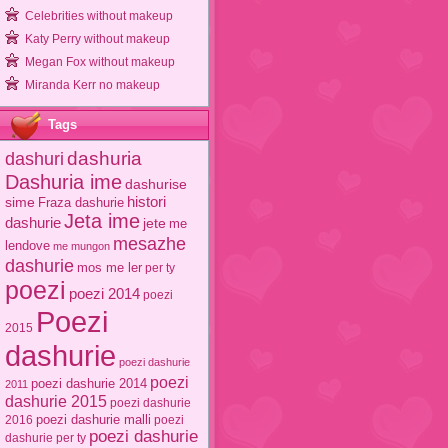
Celebrities without makeup
Katy Perry without makeup
Megan Fox without makeup
Miranda Kerr no makeup
Tags
dashuri
dashuria
Dashuria ime
dashurise
sime
histori
Fraza dashurie
Jeta ime
dashurie
jete
me
mesazhe
lendove
me mungon
dashurie
mos me ler
per ty
poezi
poezi 2014
poezi
Poezi
2015
dashurie
poezi dashurie
poezi
poezi dashurie 2014
2011
dashurie 2015
poezi dashurie
poezi dashurie malli
2016
poezi
poezi dashurie
dashurie per ty