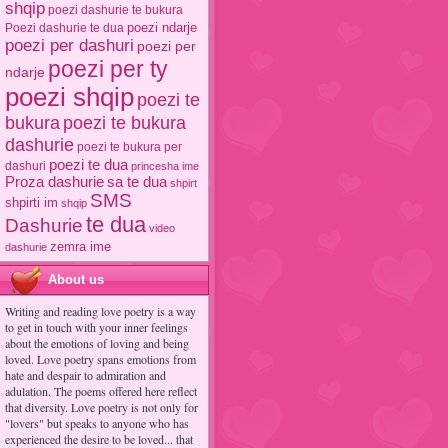
shqip
poezi dashurie te bukura
poezi ndarje
Poezi dashurie te dua
poezi per dashuri
poezi per
poezi per ty
ndarje
poezi shqip
poezi te
poezi te bukura
bukura
dashurie
poezi te bukura per
poezi te dua
dashuri
princesha ime
Proza dashurie
sa te dua
shpirt
SMS
shpirti im
shqip
te dua
Dashurie
video
zemra ime
dashurie
About us
Writing and reading love poetry is a way
to get in touch with your inner feelings
about the emotions of loving and being
loved. Love poetry spans emotions from
hate and despair to admiration and
adulation. The poems offered here reflect
that diversity. Love poetry is not only for
"lovers" but speaks to anyone who has
experienced the desire to be loved... that