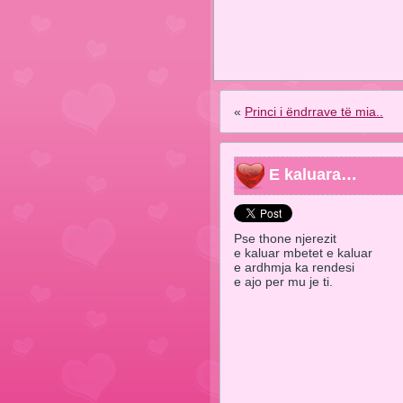
«
Princi i ëndrrave të mia..
E kaluara…
Pse thone njerezit
e kaluar mbetet e kaluar
e ardhmja ka rendesi
e ajo per mu je ti.