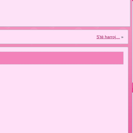
S’të harroj…
»