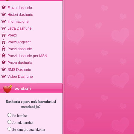
Fraza dashurie
Histori dashurie
Informacione
Letra Dashurie
Poezi
Poezi Anglisht
Poezi dashurie
Poezi dashurie per MSN
Proza dashuria
SMS Dashurie
Video Dashurie
Sondazh
Dashuria e pare nuk harrohet, si
mendoni ju?
Po harohet
Jo nuk harohet
Se kam provuar akoma