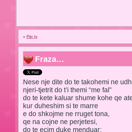
«
Për ty
Fraza…
Nese nje dite do te takohemi ne udh
njeri-tjetrit do t’i themi “me fal”
do te kete kaluar shume kohe qe at
kur duheshim si te marre
e do shkojme ne rruget tona,
qe na cojne ne perjetesi,
do te ecim duke menduar;