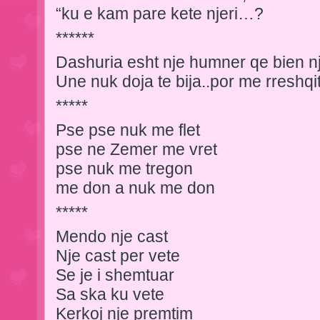
“ku e kam pare kete njeri…?
******
Dashuria esht nje humner qe bien nj
Une nuk doja te bija..por me rresh
*****
Pse pse nuk me flet
pse ne Zemer me vret
pse nuk me tregon
me don a nuk me don
*****
Mendo nje cast
Nje cast per vete
Se je i shemtuar
Sa ska ku vete
Kerkoj nje premtim