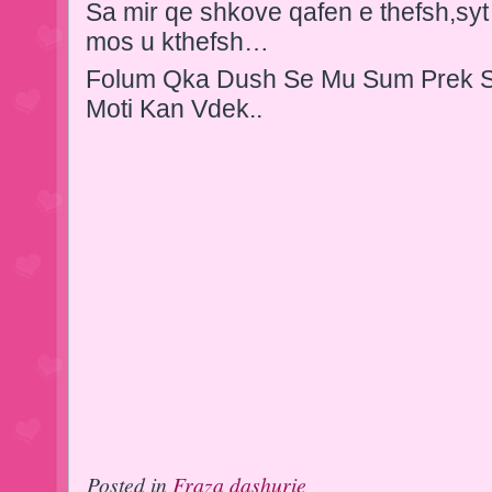
Sa mir qe shkove qafen e thefsh,syt
mos u kthefsh…
Folum Qka Dush Se Mu Sum Prek S
Moti Kan Vdek..
Posted in
Fraza dashurie