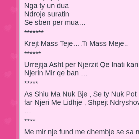
Nga ty un dua
Ndroje suratin
Se sben per mua…
*******
Krejt Mass Teje….Ti Mass Meje..­
******
Urrejtja Asht per Njerzit Qe Inati ka
Njerin Mir qe ban …
*****
As Shiu Ma Nuk Bje , Se ty Nuk Pot N
far Njeri Me Lidhje , Shpejt Ndrysh
…
****
Me mir nje fund me dhembje se sa 