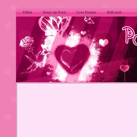
Fillimi
Dergo nje Poezi
Love Poeams
Reth nesh