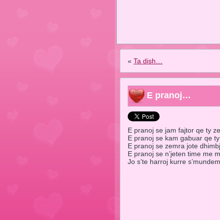
«
Ta dish…
E pranoj…
E pranoj se jam fajtor qe ty 
E pranoj se kam gabuar qe ty
E pranoj se zemra jote dhimbj
E pranoj se n’jeten time m
Jo s’te harroj kurre s’mundem