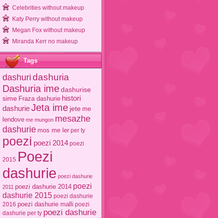
Celebrities without makeup
Katy Perry without makeup
Megan Fox without makeup
Miranda Kerr no makeup
Tags
dashuri
dashuria
Dashuria ime
dashurise
sime
histori
Fraza dashurie
Jeta ime
dashurie
jete
me
mesazhe
lendove
me mungon
dashurie
mos me ler
per ty
poezi
poezi 2014
poezi
Poezi
2015
dashurie
poezi dashurie
poezi
poezi dashurie 2014
2011
dashurie 2015
poezi dashurie
poezi dashurie malli
2016
poezi
poezi dashurie
dashurie per ty