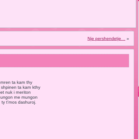
Nje pershendetje…
»
zemren ta kam thy
 shpinen ta kam kthy
et nuk i meriton
e mungon me mungon
 ty t’mos dashuroj.