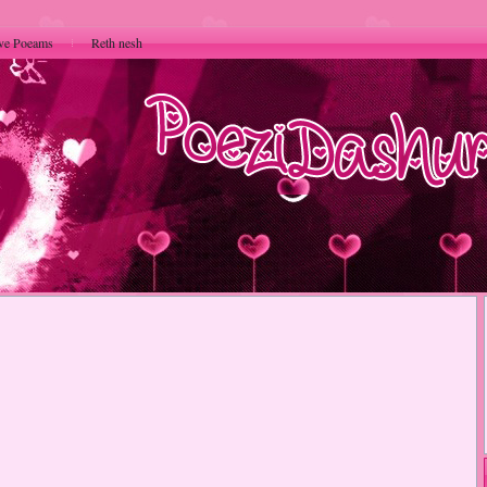
ve Poeams
Reth nesh