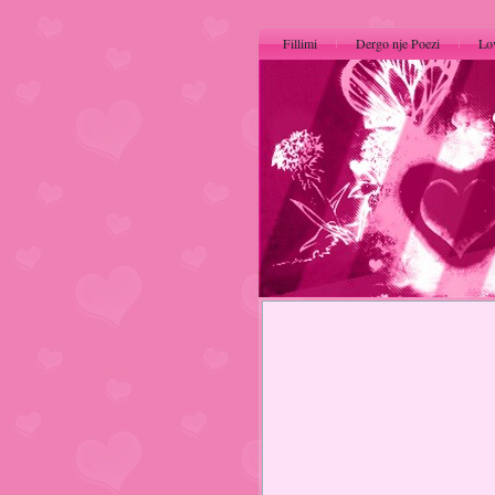
Fillimi
Dergo nje Poezi
Lo