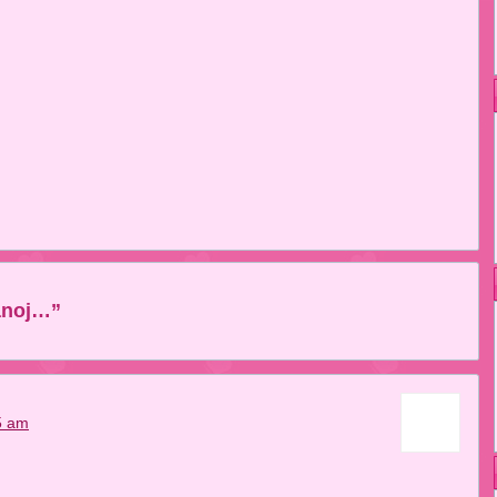
anoj…”
5 am