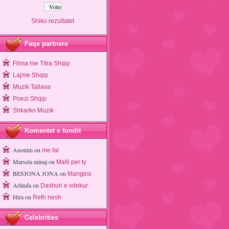
Shiko rezultatet
Faqe partnere
Filma me Titra Shqip
Lajme Shqip
Muzik Tallava
Poezi Shqip
Shkarko Muzik
Komentet e fundit
Anonim
on
me fal
Marsela minaj
on
Malli per ty
BESJONA JONA
on
Mangesi
Arlinda
on
Dashuri e vdekur
Hira
on
Reth nesh
Celebrities