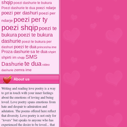
shqip
poezi dashurie te bukura
poezi ndarje
Poezi dashurie te dua
poezi per dashuri
poezi per
poezi per ty
ndarje
poezi shqip
poezi te
poezi te bukura
bukura
dashurie
poezi te bukura per
poezi te dua
dashuri
princesha ime
Proza dashurie
sa te dua
shpirt
SMS
shpirti im
shqip
te dua
Dashurie
video
zemra ime
dashurie
About us
Writing and reading love poetry is a way
to get in touch with your inner feelings
about the emotions of loving and being
loved. Love poetry spans emotions from
hate and despair to admiration and
adulation. The poems offered here reflect
that diversity. Love poetry is not only for
"lovers" but speaks to anyone who has
experienced the desire to be loved... that