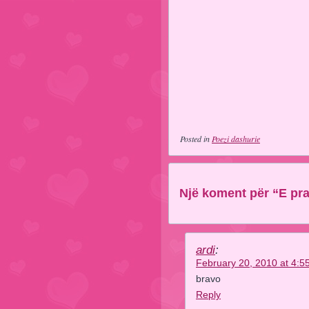
Posted in
Poezi dashurie
Një koment për “E pr
ardi
:
February 20, 2010 at 4:5
bravo
Reply