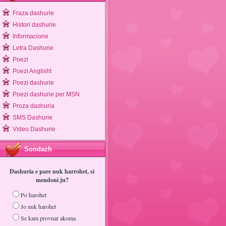
Fraza dashurie
Histori dashurie
Informacione
Letra Dashurie
Poezi
Poezi Anglisht
Poezi dashurie
Poezi dashurie per MSN
Proza dashuria
SMS Dashurie
Video Dashurie
Sondazh
Dashuria e pare nuk harrohet, si
mendoni ju?
Po harohet
Jo nuk harohet
Se kam provuar akoma