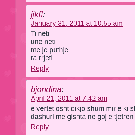
jjkfl
:
January 31, 2011 at 10:55 am
Ti neti
une neti
me je puthje
ra rrjeti.
Reply
bjondina
:
April 21, 2011 at 7:42 am
e vertet osht qikjo shum mir e ki 
dashuri me gishta ne goj e tjetre
Reply