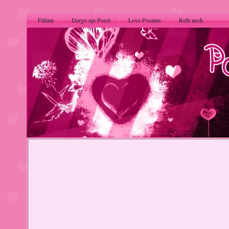
Fillimi
Dergo nje Poezi
Love Poeams
Reth nesh