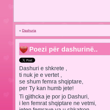
«
Dashuria
Poezi për dashurinë..
Dashuri e shkrete ,
ti nuk je e vertet ,
se shum femra shqiptare,
per Ty kan humb jete!
Ti gjithcka je por jo Dashuri,
i len femrat shqiptare ne vetmi,
jeten femrave va u shkatron,