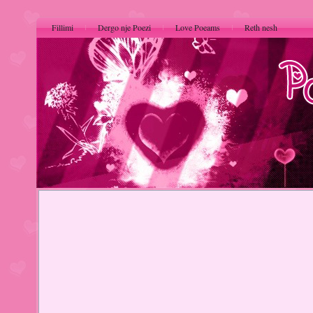
Fillimi
Dergo nje Poezi
Love Poeams
Reth nesh