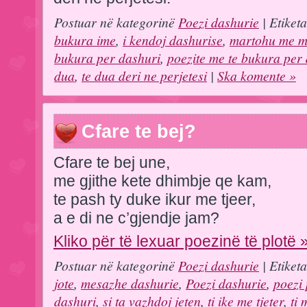
Postuar në kategorinë
Poezi dashurie
| Etiket
bukura ime
,
i kendoj dashurise
,
martohu me 
bukura per dashuri
,
poezite me te bukura per
dua
,
te dua deri ne perjetesi
|
Ska komente »
Cfare te bej?
Cfare te bej une,
me gjithe kete dhimbje qe kam,
te pash ty duke ikur me tjeer,
a e di ne c’gjendje jam?
Kliko për të lexuar poezinë të plotë 
Postuar në kategorinë
Poezi dashurie
| Etiket
jote
,
mesazhe dashurie
,
Poezi dashurie
,
poezi 
dashuri
,
si ta vazhdoj jeten
,
ti ike me tjeter
,
ti 