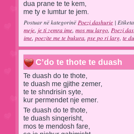
dua prane te te kem,
me ty e lumtur te jem.
Postuar në kategorinë
Poezi dashurie
| Etiket
meje
,
je ti zemra ime
,
mos mu largo
,
Poezi das
ime
,
poezite me te bukura
,
pse po ri larg
,
te d
C’do te thote te duash
Te duash do te thote,
te duash me gjithe zemer,
te te shndrisin syte,
kur permendet nje emer.
Te duash do te thote,
te duash sinqerisht,
mos te mendosh fare,