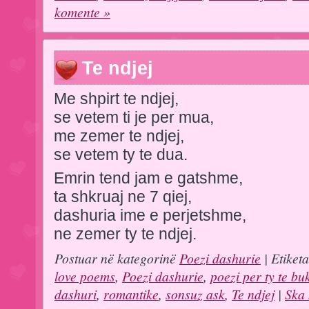
komente »
Te ndjej
Me shpirt te ndjej,
se vetem ti je per mua,
me zemer te ndjej,
se vetem ty te dua.
Emrin tend jam e gatshme,
ta shkruaj ne 7 qiej,
dashuria ime e perjetshme,
ne zemer ty te ndjej.
Postuar në kategorinë
Poezi dashurie
| Etiket
love poems
,
Poezi dashurie
,
poezi per ty te bu
dashuri
,
romantike
,
sonsuz ask
,
Te ndjej
|
Ska