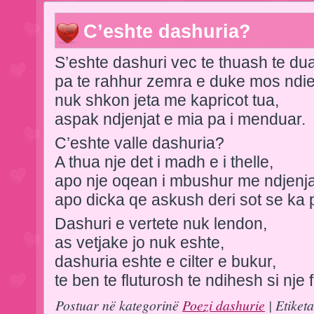
C’eshte dashuria?
S’eshte dashuri vec te thuash te dua
pa te rahhur zemra e duke mos ndie
nuk shkon jeta me kapricot tua,
aspak ndjenjat e mia pa i menduar.
C’eshte valle dashuria?
A thua nje det i madh e i thelle,
apo nje oqean i mbushur me ndjenja
apo dicka qe askush deri sot se ka 
Dashuri e vertete nuk lendon,
as vetjake jo nuk eshte,
dashuria eshte e cilter e bukur,
te ben te fluturosh te ndihesh si nje f
Postuar në kategorinë
Poezi dashurie
| Etiket