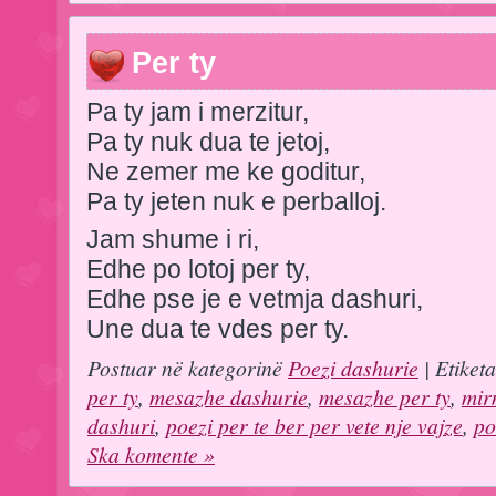
Per ty
Pa ty jam i merzitur,
Pa ty nuk dua te jetoj,
Ne zemer me ke goditur,
Pa ty jeten nuk e perballoj.
Jam shume i ri,
Edhe po lotoj per ty,
Edhe pse je e vetmja dashuri,
Une dua te vdes per ty.
Postuar në kategorinë
Poezi dashurie
| Etiket
per ty
,
mesazhe dashurie
,
mesazhe per ty
,
mir
dashuri
,
poezi per te ber per vete nje vajze
,
po
Ska komente »