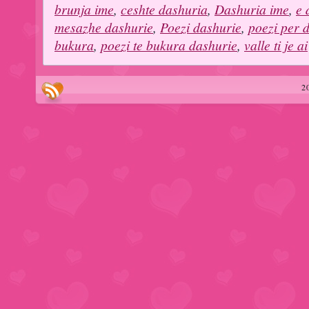
brunja ime
,
ceshte dashuria
,
Dashuria ime
,
e 
mesazhe dashurie
,
Poezi dashurie
,
poezi per 
bukura
,
poezi te bukura dashurie
,
valle ti je ai
2