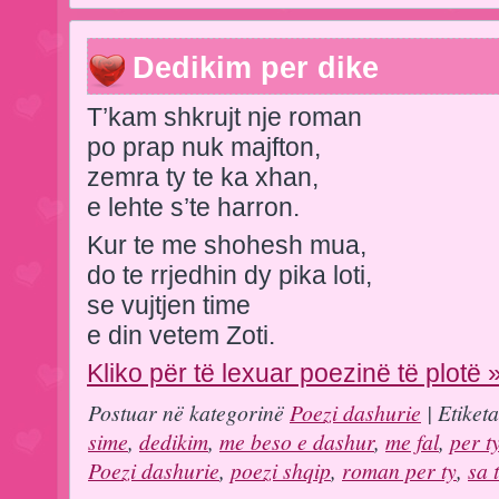
Dedikim per dike
T’kam shkrujt nje roman
po prap nuk majfton,
zemra ty te ka xhan,
e lehte s’te harron.
Kur te me shohesh mua,
do te rrjedhin dy pika loti,
se vujtjen time
e din vetem Zoti.
Kliko për të lexuar poezinë të plotë 
Postuar në kategorinë
Poezi dashurie
| Etiket
sime
,
dedikim
,
me beso e dashur
,
me fal
,
per t
Poezi dashurie
,
poezi shqip
,
roman per ty
,
sa 