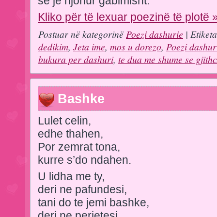
se je njohur gabimisht.
Kliko për të lexuar poezinë të plotë 
Postuar në kategorinë
Poezi dashurie
| Etiket
dedikim
,
Jeta ime
,
mos u dorezo
,
Poezi dashur
bukura per dashuri
,
te dua me shume se gjith
Bashke
Lulet celin,
edhe thahen,
Por zemrat tona,
kurre s’do ndahen.
U lidha me ty,
deri ne pafundesi,
tani do te jemi bashke,
deri ne perjetesi.