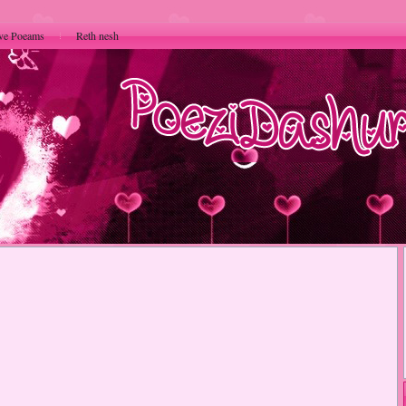
ve Poeams
Reth nesh