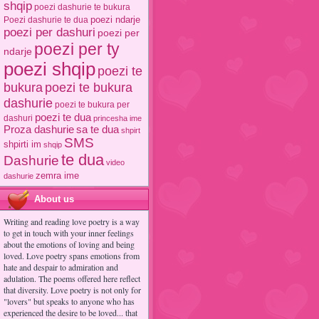
shqip
poezi dashurie te bukura
poezi ndarje
Poezi dashurie te dua
poezi per dashuri
poezi per
poezi per ty
ndarje
poezi shqip
poezi te
poezi te bukura
bukura
dashurie
poezi te bukura per
poezi te dua
dashuri
princesha ime
Proza dashurie
sa te dua
shpirt
SMS
shpirti im
shqip
te dua
Dashurie
video
zemra ime
dashurie
About us
Writing and reading love poetry is a way
to get in touch with your inner feelings
about the emotions of loving and being
loved. Love poetry spans emotions from
hate and despair to admiration and
adulation. The poems offered here reflect
that diversity. Love poetry is not only for
"lovers" but speaks to anyone who has
experienced the desire to be loved... that