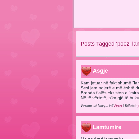
Posts Tagged ‘poezi la
Asgje
Kam jetuar në fakt shumë ”la
Sesi jam ndjerë e më është du
Brenda fjalës ekziston e ”mira
Në të vërtetë, s’ka gjë të buku
Postuar në kategorinë
Poezi
| Etiketat:
Lamtumire