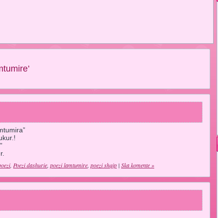
mtumire’
mtumira”
kur.!
”
r.
poezi
,
Poezi dashurie
,
poezi lamtumire
,
poezi shqip
|
Ska komente »