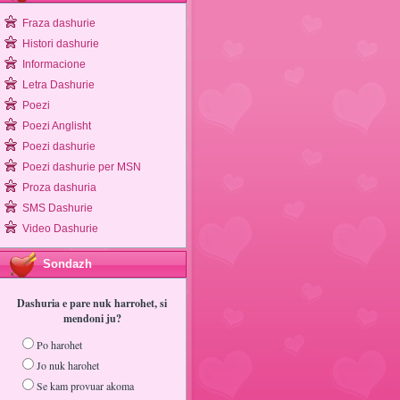
Fraza dashurie
Histori dashurie
Informacione
Letra Dashurie
Poezi
Poezi Anglisht
Poezi dashurie
Poezi dashurie per MSN
Proza dashuria
SMS Dashurie
Video Dashurie
Sondazh
Dashuria e pare nuk harrohet, si
mendoni ju?
Po harohet
Jo nuk harohet
Se kam provuar akoma