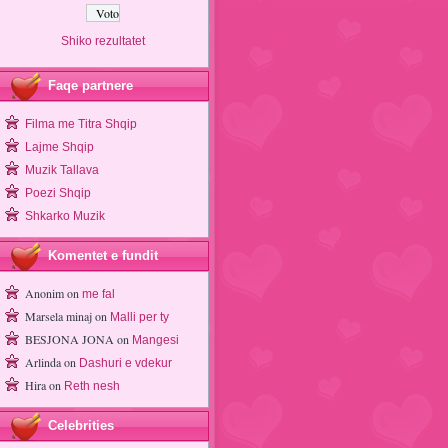
Shiko rezultatet
Faqe partnere
Filma me Titra Shqip
Lajme Shqip
Muzik Tallava
Poezi Shqip
Shkarko Muzik
Komentet e fundit
Anonim
on
me fal
Marsela minaj
on
Malli per ty
BESJONA JONA
on
Mangesi
Arlinda
on
Dashuri e vdekur
Hira
on
Reth nesh
Celebrities