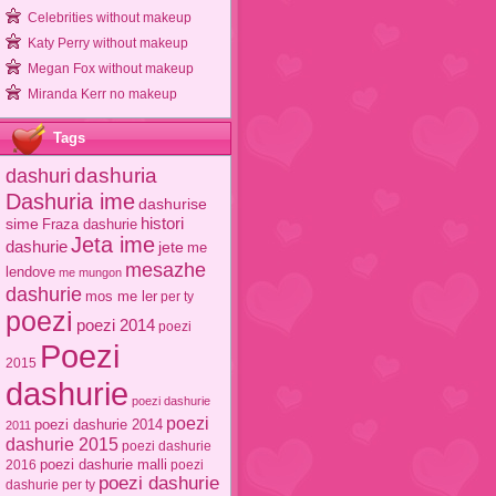
Celebrities without makeup
Katy Perry without makeup
Megan Fox without makeup
Miranda Kerr no makeup
Tags
dashuri
dashuria
Dashuria ime
dashurise
sime
histori
Fraza dashurie
Jeta ime
dashurie
jete
me
mesazhe
lendove
me mungon
dashurie
mos me ler
per ty
poezi
poezi 2014
poezi
Poezi
2015
dashurie
poezi dashurie
poezi
poezi dashurie 2014
2011
dashurie 2015
poezi dashurie
poezi dashurie malli
2016
poezi
poezi dashurie
dashurie per ty