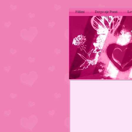
Fillimi
Dergo nje Poezi
Lo