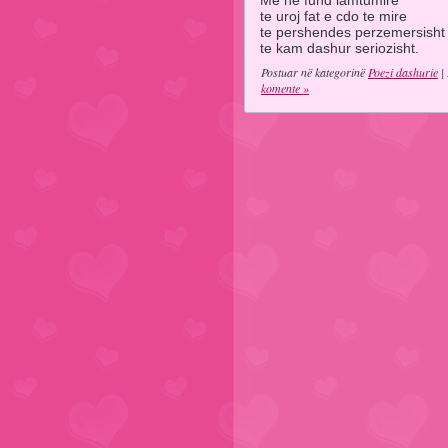
Me ne fund lamtumire
te uroj fat e cdo te mire
te pershendes perzemersisht
te kam dashur seriozisht.
Postuar në kategorinë
Poezi dashurie
| 
komente »