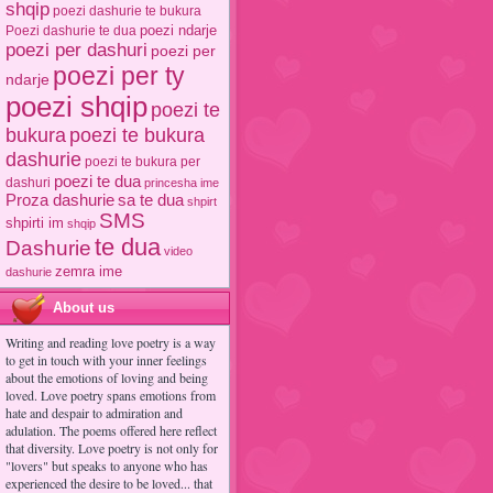
shqip
poezi dashurie te bukura
poezi ndarje
Poezi dashurie te dua
poezi per dashuri
poezi per
poezi per ty
ndarje
poezi shqip
poezi te
poezi te bukura
bukura
dashurie
poezi te bukura per
poezi te dua
dashuri
princesha ime
Proza dashurie
sa te dua
shpirt
SMS
shpirti im
shqip
te dua
Dashurie
video
zemra ime
dashurie
About us
Writing and reading love poetry is a way
to get in touch with your inner feelings
about the emotions of loving and being
loved. Love poetry spans emotions from
hate and despair to admiration and
adulation. The poems offered here reflect
that diversity. Love poetry is not only for
"lovers" but speaks to anyone who has
experienced the desire to be loved... that