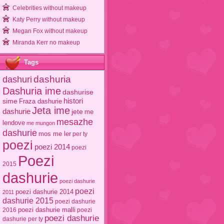
Celebrities without makeup
Katy Perry without makeup
Megan Fox without makeup
Miranda Kerr no makeup
Tags
dashuri
dashuria
Dashuria ime
dashurise
sime
histori
Fraza dashurie
Jeta ime
dashurie
jete
me
mesazhe
lendove
me mungon
dashurie
mos me ler
per ty
poezi
poezi 2014
poezi
Poezi
2015
dashurie
poezi dashurie
poezi
poezi dashurie 2014
2011
dashurie 2015
poezi dashurie
poezi dashurie malli
2016
poezi
poezi dashurie
dashurie per ty