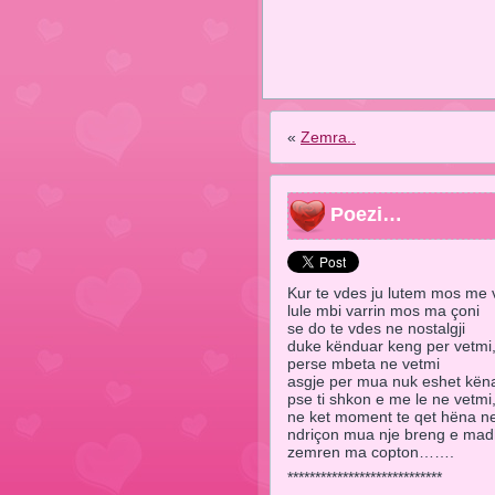
«
Zemra..
Poezi…
Kur te vdes ju lutem mos me v
lule mbi varrin mos ma çoni
se do te vdes ne nostalgji
duke kënduar keng per vetmi
perse mbeta ne vetmi
asgje per mua nuk eshet kën
pse ti shkon e me le ne vetmi
ne ket moment te qet hëna ne 
ndriçon mua nje breng e ma
zemren ma copton…….
****************************