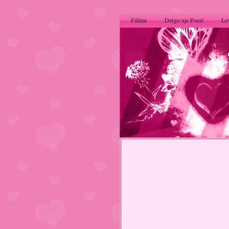
Fillimi
Dergo nje Poezi
Lo