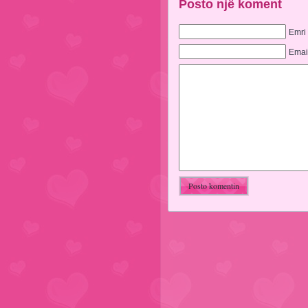
Posto një koment
Emri
Emai