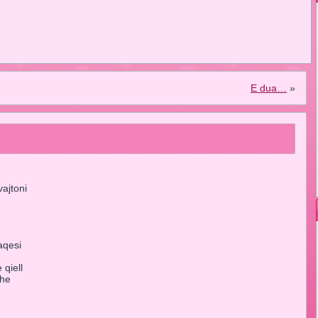
E dua…
»
ajtoni
,
aqesi
,
qiell
dhe