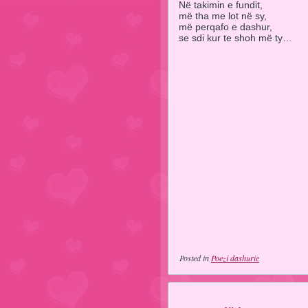
Në takimin e fundit,
më tha me lot në sy,
më perqafo e dashur,
se sdi kur te shoh më ty…
Posted in
Poezi dashurie