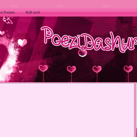
ve Poeams
Reth nesh