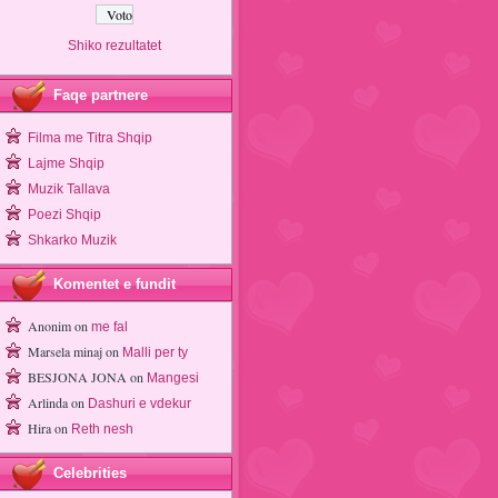
Shiko rezultatet
Faqe partnere
Filma me Titra Shqip
Lajme Shqip
Muzik Tallava
Poezi Shqip
Shkarko Muzik
Komentet e fundit
Anonim
on
me fal
Marsela minaj
on
Malli per ty
BESJONA JONA
on
Mangesi
Arlinda
on
Dashuri e vdekur
Hira
on
Reth nesh
Celebrities