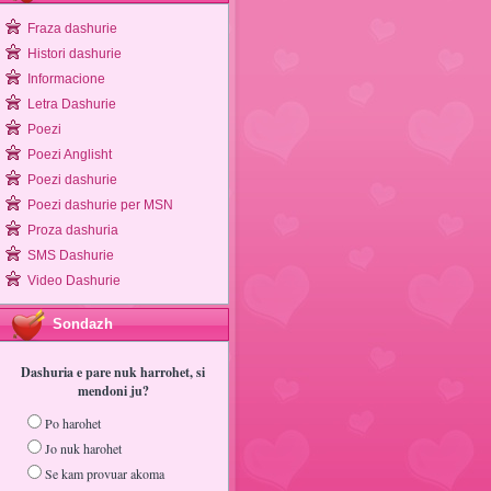
Fraza dashurie
Histori dashurie
Informacione
Letra Dashurie
Poezi
Poezi Anglisht
Poezi dashurie
Poezi dashurie per MSN
Proza dashuria
SMS Dashurie
Video Dashurie
Sondazh
Dashuria e pare nuk harrohet, si
mendoni ju?
Po harohet
Jo nuk harohet
Se kam provuar akoma